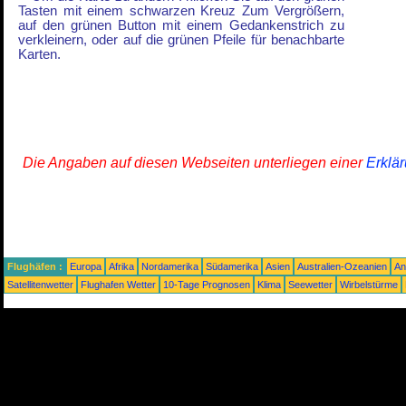
Tasten mit einem schwarzen Kreuz Zum Vergrößern,
auf den grünen Button mit einem Gedankenstrich zu
verkleinern, oder auf die grünen Pfeile für benachbarte
Karten.
Die Angaben auf diesen Webseiten unterliegen einer
Erklä
Flughäfen :
Europa
Afrika
Nordamerika
Südamerika
Asien
Australien-Ozeanien
An
Satellitenwetter
Flughafen Wetter
10-Tage Prognosen
Klima
Seewetter
Wirbelstürme