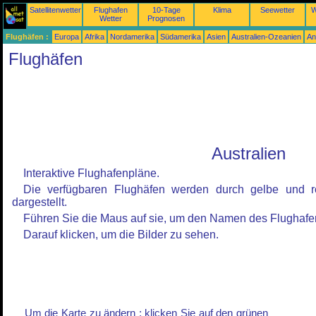
Satellitenwetter
Flughafen
10-Tage
Klima
Seewetter
W
Wetter
Prognosen
Flughäfen :
Europa
Afrika
Nordamerika
Südamerika
Asien
Australien-Ozeanien
An
Flughäfen
Australien
Interaktive Flughafenpläne.
Die verfügbaren Flughäfen werden durch gelbe und r
dargestellt.
Führen Sie die Maus auf sie, um den Namen des Flughafe
Darauf klicken, um die Bilder zu sehen.
Um die Karte zu ändern : klicken Sie auf den grünen