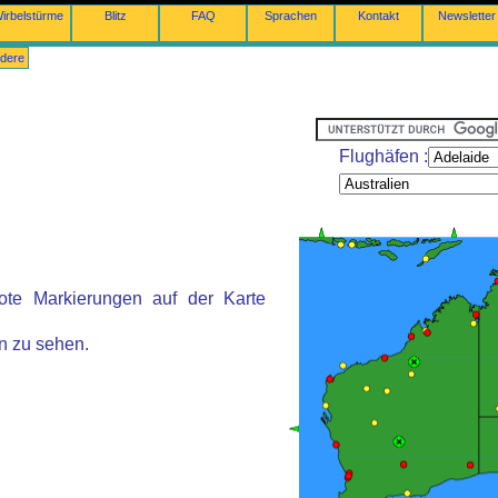
irbelstürme
Blitz
FAQ
Sprachen
Kontakt
Newsletter
dere
Flughäfen :
ote Markierungen auf der Karte
n zu sehen.