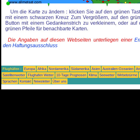
Um die Karte zu ändern : klicken Sie auf den grünen Tas
mit einem schwarzen Kreuz Zum Vergrößern, auf den grü
Button mit einem Gedankenstrich zu verkleinern, oder auf 
grünen Pfeile für benachbarte Karten.
Die Angaben auf diesen Webseiten unterliegen einer
Er
den Haftungsausschluss
Flughäfen :
Europa
Afrika
Nordamerika
Südamerika
Asien
Australien-Ozeanien
An
Satellitenwetter
Flughafen Wetter
10-Tage Prognosen
Klima
Seewetter
Wirbelstürme
Sprachen
Kontakt
Newsletter
Über uns