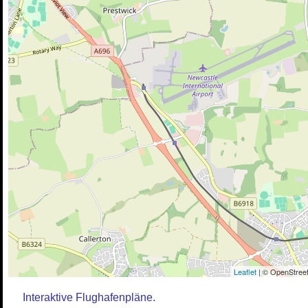
Leaflet
| © OpenStreet
Interaktive Flughafenpläne.