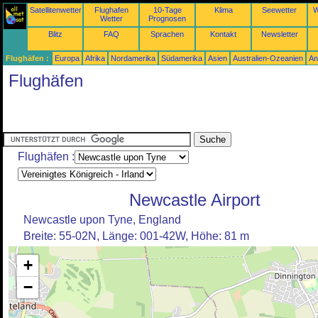
Satellitenwetter
Flughafen
10-Tage
Klima
Seewetter
W
Wetter
Prognosen
Blitz
FAQ
Sprachen
Kontakt
Newsletter
Flughäfen :
Europa
Afrika
Nordamerika
Südamerika
Asien
Australien-Ozeanien
An
Flughäfen
Flughäfen :
Newcastle Airport
Newcastle upon Tyne, England
Breite: 55-02N, Länge: 001-42W, Höhe: 81 m
+
−