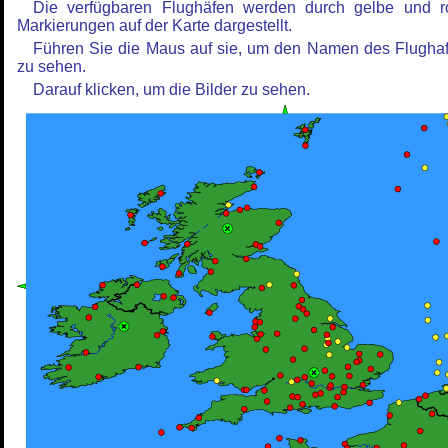
Die verfügbaren Flughäfen werden durch gelbe und r
Markierungen auf der Karte dargestellt.
Führen Sie die Maus auf sie, um den Namen des Flugha
zu sehen.
Darauf klicken, um die Bilder zu sehen.