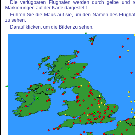
Die verfügbaren Flughäfen werden durch gelbe und r
Markierungen auf der Karte dargestellt.
Führen Sie die Maus auf sie, um den Namen des Flugha
zu sehen.
Darauf klicken, um die Bilder zu sehen.