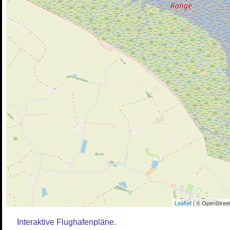
Leaflet
| © OpenStreet
Interaktive Flughafenpläne.