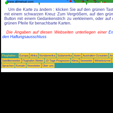
Um die Karte zu ändern : klicken Sie auf den grünen Tas
mit einem schwarzen Kreuz Zum Vergrößern, auf den grü
Button mit einem Gedankenstrich zu verkleinern, oder auf 
grünen Pfeile für benachbarte Karten.
Die Angaben auf diesen Webseiten unterliegen einer
Er
den Haftungsausschluss
Flughäfen :
Europa
Afrika
Nordamerika
Südamerika
Asien
Australien-Ozeanien
An
Satellitenwetter
Flughafen Wetter
10-Tage Prognosen
Klima
Seewetter
Wirbelstürme
Sprachen
Kontakt
Newsletter
Über uns