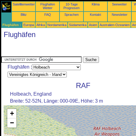
Satellitenwetter
Flughafen
10-Tage
Klima
Seewetter
W
Wetter
Prognosen
Blitz
FAQ
Sprachen
Kontakt
Newsletter
Flughäfen :
Europa
Afrika
Nordamerika
Südamerika
Asien
Australien-Ozeanien
An
Flughäfen
Flughäfen :
RAF
Holbeach, England
Breite: 52-52N, Länge: 000-09E, Höhe: 3 m
+
−