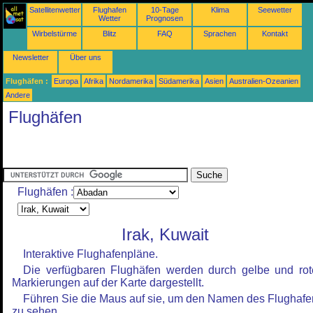
Satellitenwetter
Flughafen
10-Tage
Klima
Seewetter
Wetter
Prognosen
Wirbelstürme
Blitz
FAQ
Sprachen
Kontakt
Newsletter
Über uns
Flughäfen :
Europa
Afrika
Nordamerika
Südamerika
Asien
Australien-Ozeanien
Andere
Flughäfen
Flughäfen :
Irak, Kuwait
Interaktive Flughafenpläne.
Die verfügbaren Flughäfen werden durch gelbe und rot
Markierungen auf der Karte dargestellt.
Führen Sie die Maus auf sie, um den Namen des Flughafe
zu sehen.