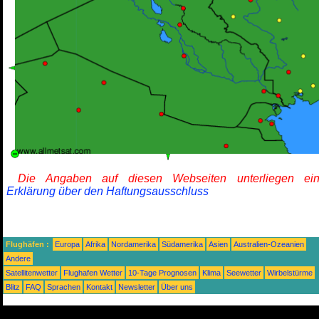
Die Angaben auf diesen Webseiten unterliegen ein
Erklärung über den Haftungsausschluss
Flughäfen :
Europa
Afrika
Nordamerika
Südamerika
Asien
Australien-Ozeanien
Andere
Satellitenwetter
Flughafen Wetter
10-Tage Prognosen
Klima
Seewetter
Wirbelstürme
Blitz
FAQ
Sprachen
Kontakt
Newsletter
Über uns