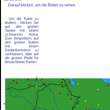
Darauf klicken, um die Bilder zu sehen.
Um die Karte zu
ändern : klicken Sie
auf den grünen
Tasten mit einem
schwarzen Kreuz
Zum Vergrößern, auf
den grünen Button
mit einem
Gedankenstrich zu
verkleinern, oder auf
die grünen Pfeile für
benachbarte Karten.