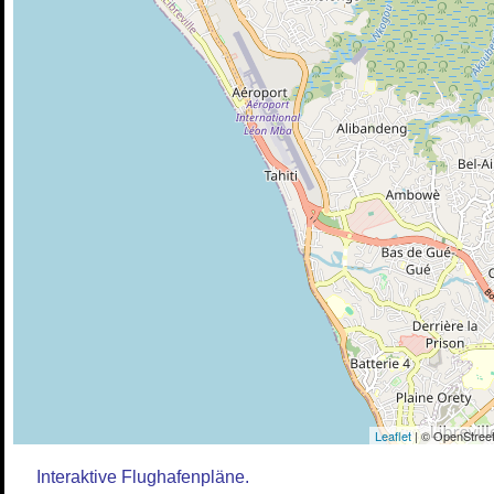
Leaflet
| © OpenStreet
Interaktive Flughafenpläne.