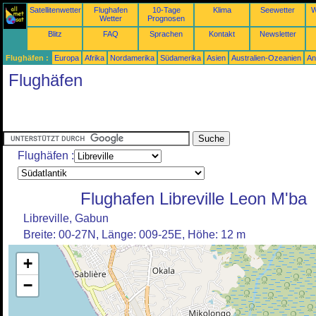
Satellitenwetter
Flughafen
10-Tage
Klima
Seewetter
W
Wetter
Prognosen
Blitz
FAQ
Sprachen
Kontakt
Newsletter
Flughäfen :
Europa
Afrika
Nordamerika
Südamerika
Asien
Australien-Ozeanien
An
Flughäfen
Flughäfen :
Flughafen Libreville Leon M'ba
Libreville, Gabun
Breite: 00-27N, Länge: 009-25E, Höhe: 12 m
+
−