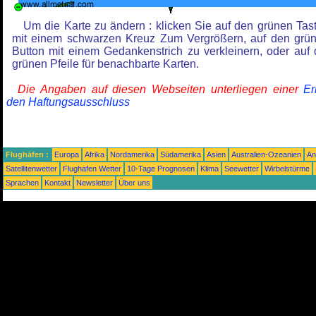
Um die Karte zu ändern : klicken Sie auf den grünen Tas
mit einem schwarzen Kreuz Zum Vergrößern, auf den grü
Button mit einem Gedankenstrich zu verkleinern, oder auf 
grünen Pfeile für benachbarte Karten.
Die Angaben auf diesen Webseiten unterliegen einer
Er
den Haftungsausschluss
Flughäfen :
Europa
Afrika
Nordamerika
Südamerika
Asien
Australien-Ozeanien
An
Satellitenwetter
Flughafen Wetter
10-Tage Prognosen
Klima
Seewetter
Wirbelstürme
Sprachen
Kontakt
Newsletter
Über uns