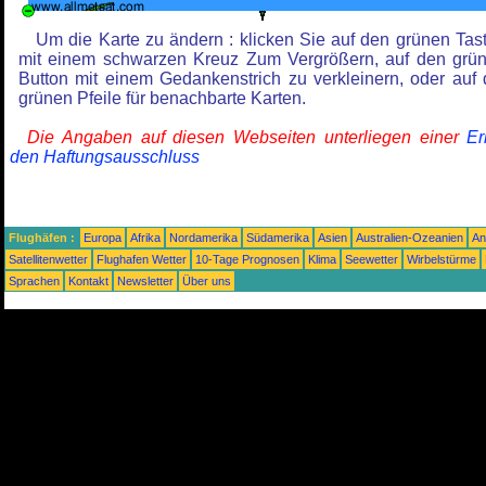
Um die Karte zu ändern : klicken Sie auf den grünen Tas
mit einem schwarzen Kreuz Zum Vergrößern, auf den grü
Button mit einem Gedankenstrich zu verkleinern, oder auf 
grünen Pfeile für benachbarte Karten.
Die Angaben auf diesen Webseiten unterliegen einer
Er
den Haftungsausschluss
Flughäfen :
Europa
Afrika
Nordamerika
Südamerika
Asien
Australien-Ozeanien
An
Satellitenwetter
Flughafen Wetter
10-Tage Prognosen
Klima
Seewetter
Wirbelstürme
Sprachen
Kontakt
Newsletter
Über uns