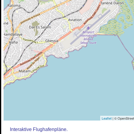
Leaflet
| © OpenStreet
Interaktive Flughafenpläne.