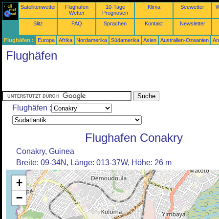
Satellitenwetter
Flughafen
10-Tage
Klima
Seewetter
W
Wetter
Prognosen
Blitz
FAQ
Sprachen
Kontakt
Newsletter
Flughäfen :
Europa
Afrika
Nordamerika
Südamerika
Asien
Australien-Ozeanien
An
Flughäfen
Flughäfen :
Flughafen Conakry
Conakry, Guinea
Breite: 09-34N, Länge: 013-37W, Höhe: 26 m
+
−