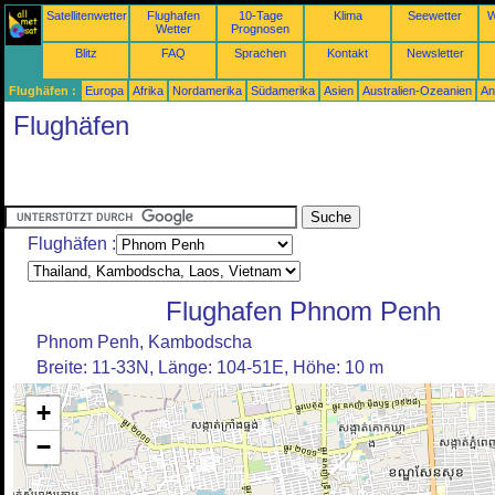
Satellitenwetter
Flughafen
10-Tage
Klima
Seewetter
W
Wetter
Prognosen
Blitz
FAQ
Sprachen
Kontakt
Newsletter
Flughäfen :
Europa
Afrika
Nordamerika
Südamerika
Asien
Australien-Ozeanien
An
Flughäfen
Flughäfen :
Flughafen Phnom Penh
Phnom Penh, Kambodscha
Breite: 11-33N, Länge: 104-51E, Höhe: 10 m
+
−