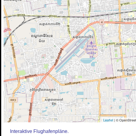
Leaflet
| © OpenStreet
Interaktive Flughafenpläne.