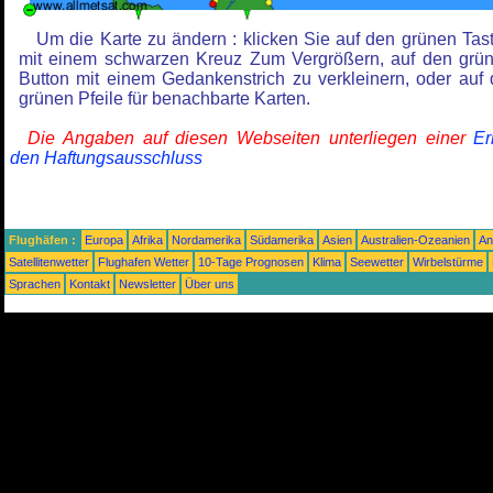
Um die Karte zu ändern : klicken Sie auf den grünen Tas
mit einem schwarzen Kreuz Zum Vergrößern, auf den grü
Button mit einem Gedankenstrich zu verkleinern, oder auf 
grünen Pfeile für benachbarte Karten.
Die Angaben auf diesen Webseiten unterliegen einer
Er
den Haftungsausschluss
Flughäfen :
Europa
Afrika
Nordamerika
Südamerika
Asien
Australien-Ozeanien
An
Satellitenwetter
Flughafen Wetter
10-Tage Prognosen
Klima
Seewetter
Wirbelstürme
Sprachen
Kontakt
Newsletter
Über uns