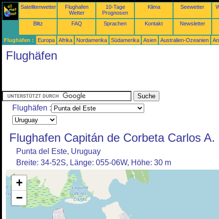
Satellitenwetter
Flughafen
10-Tage
Klima
Seewetter
W
Wetter
Prognosen
Blitz
FAQ
Sprachen
Kontakt
Newsletter
Flughäfen :
Europa
Afrika
Nordamerika
Südamerika
Asien
Australien-Ozeanien
An
Flughäfen
Flughäfen :
Flughafen Capitán de Corbeta Carlos A.
Punta del Este, Uruguay
Breite: 34-52S, Länge: 055-06W, Höhe: 30 m
+
−