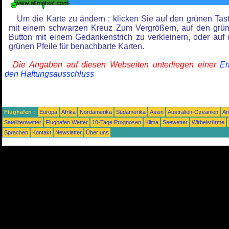
Um die Karte zu ändern : klicken Sie auf den grünen Tas
mit einem schwarzen Kreuz Zum Vergrößern, auf den grü
Button mit einem Gedankenstrich zu verkleinern, oder auf 
grünen Pfeile für benachbarte Karten.
Die Angaben auf diesen Webseiten unterliegen einer
Er
den Haftungsausschluss
Flughäfen :
Europa
Afrika
Nordamerika
Südamerika
Asien
Australien-Ozeanien
An
Satellitenwetter
Flughafen Wetter
10-Tage Prognosen
Klima
Seewetter
Wirbelstürme
Sprachen
Kontakt
Newsletter
Über uns