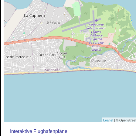
Leaflet
| © OpenStreet
Interaktive Flughafenpläne.