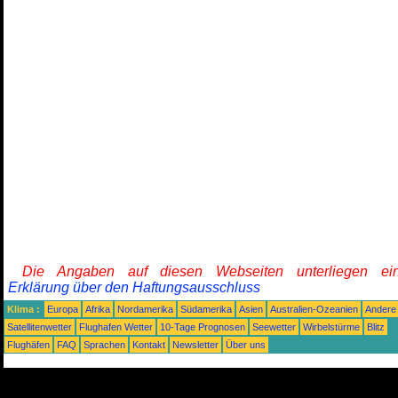
Die Angaben auf diesen Webseiten unterliegen ein
Erklärung über den Haftungsausschluss
Klima :
Europa
Afrika
Nordamerika
Südamerika
Asien
Australien-Ozeanien
Andere
Satellitenwetter
Flughafen Wetter
10-Tage Prognosen
Seewetter
Wirbelstürme
Blitz
Flughäfen
FAQ
Sprachen
Kontakt
Newsletter
Über uns