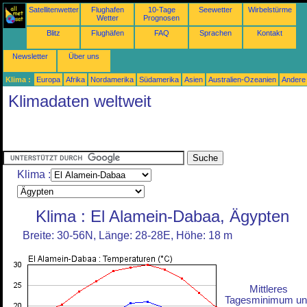
Satellitenwetter
Flughafen
10-Tage
Seewetter
Wirbelstürme
Wetter
Prognosen
Blitz
Flughäfen
FAQ
Sprachen
Kontakt
Newsletter
Über uns
Klima :
Europa
Afrika
Nordamerika
Südamerika
Asien
Australien-Ozeanien
Andere
Klimadaten weltweit
Klima :
Klima : El Alamein-Dabaa, Ägypten
Breite: 30-56N, Länge: 28-28E, Höhe: 18 m
Mittleres
Tagesminimum un