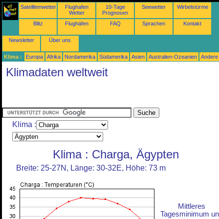
Satellitenwetter
Flughafen
10-Tage
Seewetter
Wirbelstürme
Wetter
Prognosen
Blitz
Flughäfen
FAQ
Sprachen
Kontakt
Newsletter
Über uns
Klima :
Europa
Afrika
Nordamerika
Südamerika
Asien
Australien-Ozeanien
Andere
Klimadaten weltweit
Klima :
Klima : Charga, Ägypten
Breite: 25-27N, Länge: 30-32E, Höhe: 73 m
Mittleres
Tagesminimum un