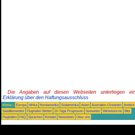
Die Angaben auf diesen Webseiten unterliegen ein
Erklärung über den Haftungsausschluss
Klima :
Europa
Afrika
Nordamerika
Südamerika
Asien
Australien-Ozeanien
Andere
Satellitenwetter
Flughafen Wetter
10-Tage Prognosen
Seewetter
Wirbelstürme
Blitz
Flughäfen
FAQ
Sprachen
Kontakt
Newsletter
Über uns