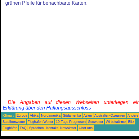
grünen Pfeile für benachbarte Karten.
Die Angaben auf diesen Webseiten unterliegen ein
Erklärung über den Haftungsausschluss
Klima :
Europa
Afrika
Nordamerika
Südamerika
Asien
Australien-Ozeanien
Andere
Satellitenwetter
Flughafen Wetter
10-Tage Prognosen
Seewetter
Wirbelstürme
Blitz
Flughäfen
FAQ
Sprachen
Kontakt
Newsletter
Über uns