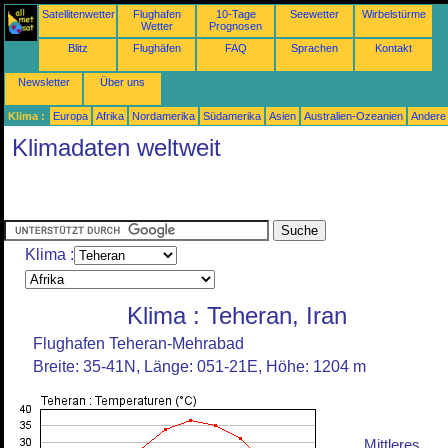
Satellitenwetter
Flughafen
10-Tage
Seewetter
Wirbelstürme
Wetter
Prognosen
Blitz
Flughäfen
FAQ
Sprachen
Kontakt
Newsletter
Über uns
Klima :
Europa
Afrika
Nordamerika
Südamerika
Asien
Australien-Ozeanien
Andere
Klimadaten weltweit
Klima :
Klima : Teheran, Iran
Flughafen Teheran-Mehrabad
Breite: 35-41N, Länge: 051-21E, Höhe: 1204 m
Mittleres