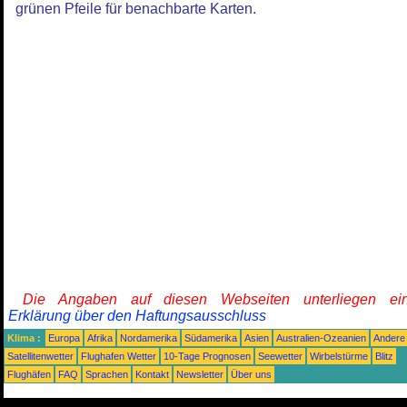
grünen Pfeile für benachbarte Karten.
Die Angaben auf diesen Webseiten unterliegen ein
Erklärung über den Haftungsausschluss
Klima :
Europa
Afrika
Nordamerika
Südamerika
Asien
Australien-Ozeanien
Andere
Satellitenwetter
Flughafen Wetter
10-Tage Prognosen
Seewetter
Wirbelstürme
Blitz
Flughäfen
FAQ
Sprachen
Kontakt
Newsletter
Über uns