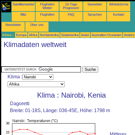
Satellitenwetter
Flughafen
10-Tage
Seewetter
Wirbelstürme
Wetter
Prognosen
Blitz
Flughäfen
FAQ
Sprachen
Kontakt
Newsletter
Über uns
Klima :
Europa
Afrika
Nordamerika
Südamerika
Asien
Australien-Ozeanien
Andere
Klimadaten weltweit
Klima :
Klima : Nairobi, Kenia
Dagoretti
Breite: 01-18S, Länge: 036-45E, Höhe: 1798 m
Mittleres