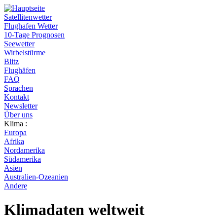
Satellitenwetter
Flughafen Wetter
10-Tage Prognosen
Seewetter
Wirbelstürme
Blitz
Flughäfen
FAQ
Sprachen
Kontakt
Newsletter
Über uns
Klima :
Europa
Afrika
Nordamerika
Südamerika
Asien
Australien-Ozeanien
Andere
Klimadaten weltweit