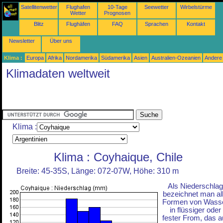
Satellitenwetter
Flughafen
10-Tage
Seewetter
Wirbelstürme
Wetter
Prognosen
Blitz
Flughäfen
FAQ
Sprachen
Kontakt
Newsletter
Über uns
Klima :
Europa
Afrika
Nordamerika
Südamerika
Asien
Australien-Ozeanien
Andere
Klimadaten weltweit
Klima :
Klima : Coyhaique, Chile
Breite: 45-35S, Länge: 072-07W, Höhe: 310 m
Als Niederschlag
bezeichnet man al
Formen von Wass
in flüssiger oder
fester From, das a