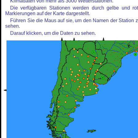
Klimadaten von mehr als 3000 Wetterstationen.
Die verfügbaren Stationen werden durch gelbe und ro
Markierungen auf der Karte dargestellt.
Führen Sie die Maus auf sie, um den Namen der Station 
sehen.
Darauf klicken, um die Daten zu sehen.