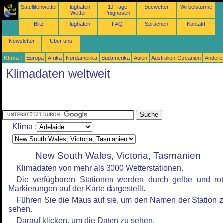
Satellitenwetter
Flughafen
10-Tage
Seewetter
Wirbelstürme
Wetter
Prognosen
Blitz
Flughäfen
FAQ
Sprachen
Kontakt
Newsletter
Über uns
Klima :
Europa
Afrika
Nordamerika
Südamerika
Asien
Australien-Ozeanien
Andere
Klimadaten weltweit
Klima :
New South Wales, Victoria, Tasmanien
Klimadaten von mehr als 3000 Wetterstationen.
Die verfügbaren Stationen werden durch gelbe und ro
Markierungen auf der Karte dargestellt.
Führen Sie die Maus auf sie, um den Namen der Station 
sehen.
Darauf klicken, um die Daten zu sehen.