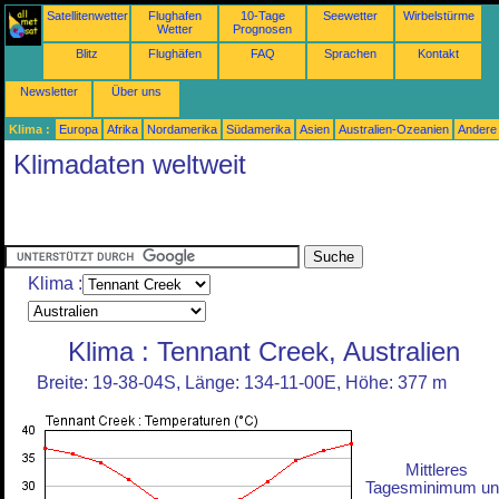
Satellitenwetter
Flughafen
10-Tage
Seewetter
Wirbelstürme
Wetter
Prognosen
Blitz
Flughäfen
FAQ
Sprachen
Kontakt
Newsletter
Über uns
Klima :
Europa
Afrika
Nordamerika
Südamerika
Asien
Australien-Ozeanien
Andere
Klimadaten weltweit
Klima :
Klima : Tennant Creek, Australien
Breite: 19-38-04S, Länge: 134-11-00E, Höhe: 377 m
Mittleres
Tagesminimum un