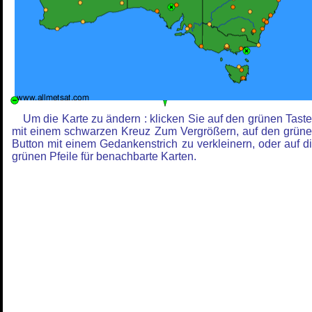
Um die Karte zu ändern : klicken Sie auf den grünen Tast
mit einem schwarzen Kreuz Zum Vergrößern, auf den grün
Button mit einem Gedankenstrich zu verkleinern, oder auf d
grünen Pfeile für benachbarte Karten.