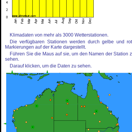
Klimadaten von mehr als 3000 Wetterstationen.
Die verfügbaren Stationen werden durch gelbe und ro
Markierungen auf der Karte dargestellt.
Führen Sie die Maus auf sie, um den Namen der Station 
sehen.
Darauf klicken, um die Daten zu sehen.