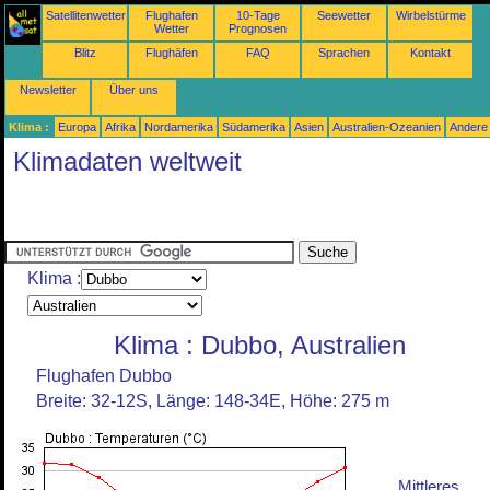
Satellitenwetter
Flughafen
10-Tage
Seewetter
Wirbelstürme
Wetter
Prognosen
Blitz
Flughäfen
FAQ
Sprachen
Kontakt
Newsletter
Über uns
Klima :
Europa
Afrika
Nordamerika
Südamerika
Asien
Australien-Ozeanien
Andere
Klimadaten weltweit
Klima :
Klima : Dubbo, Australien
Flughafen Dubbo
Breite: 32-12S, Länge: 148-34E, Höhe: 275 m
Mittleres