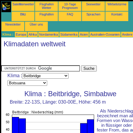
Satellitenwetter
Flughafen
10-Tage
Seewetter
Wirbelstürme
Wetter
Prognosen
Blitz
Flughäfen
FAQ
Sprachen
Kontakt
Newsletter
Über uns
Klima :
Europa
Afrika
Nordamerika
Südamerika
Asien
Australien-Ozeanien
Andere
Klimadaten weltweit
Klima :
Klima : Beitbridge, Simbabwe
Breite: 22-13S, Länge: 030-00E, Höhe: 456 m
Als Niederschlag
bezeichnet man al
Formen von Wass
in flüssiger oder
fester From, das a