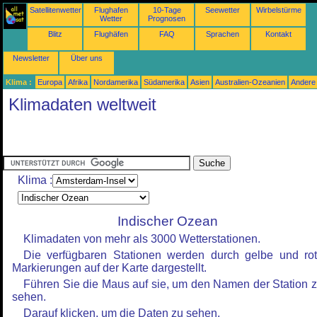
Satellitenwetter
Flughafen
10-Tage
Seewetter
Wirbelstürme
Wetter
Prognosen
Blitz
Flughäfen
FAQ
Sprachen
Kontakt
Newsletter
Über uns
Klima :
Europa
Afrika
Nordamerika
Südamerika
Asien
Australien-Ozeanien
Andere
Klimadaten weltweit
Klima :
Indischer Ozean
Klimadaten von mehr als 3000 Wetterstationen.
Die verfügbaren Stationen werden durch gelbe und ro
Markierungen auf der Karte dargestellt.
Führen Sie die Maus auf sie, um den Namen der Station 
sehen.
Darauf klicken, um die Daten zu sehen.