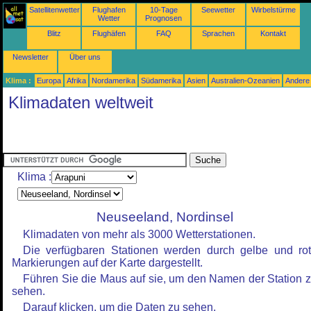
Satellitenwetter
Flughafen
10-Tage
Seewetter
Wirbelstürme
Wetter
Prognosen
Blitz
Flughäfen
FAQ
Sprachen
Kontakt
Newsletter
Über uns
Klima :
Europa
Afrika
Nordamerika
Südamerika
Asien
Australien-Ozeanien
Andere
Klimadaten weltweit
Klima :
Neuseeland, Nordinsel
Klimadaten von mehr als 3000 Wetterstationen.
Die verfügbaren Stationen werden durch gelbe und ro
Markierungen auf der Karte dargestellt.
Führen Sie die Maus auf sie, um den Namen der Station 
sehen.
Darauf klicken, um die Daten zu sehen.