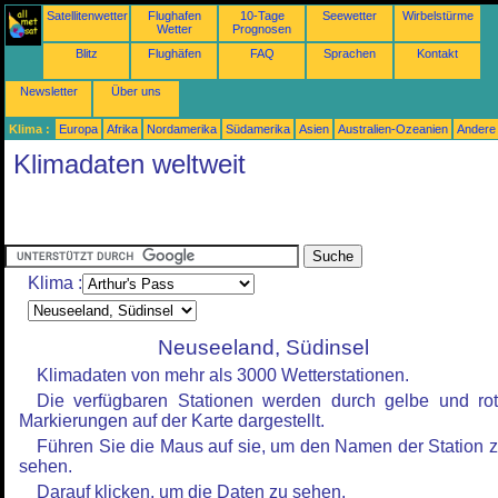
Satellitenwetter
Flughafen
10-Tage
Seewetter
Wirbelstürme
Wetter
Prognosen
Blitz
Flughäfen
FAQ
Sprachen
Kontakt
Newsletter
Über uns
Klima :
Europa
Afrika
Nordamerika
Südamerika
Asien
Australien-Ozeanien
Andere
Klimadaten weltweit
Klima :
Neuseeland, Südinsel
Klimadaten von mehr als 3000 Wetterstationen.
Die verfügbaren Stationen werden durch gelbe und ro
Markierungen auf der Karte dargestellt.
Führen Sie die Maus auf sie, um den Namen der Station 
sehen.
Darauf klicken, um die Daten zu sehen.