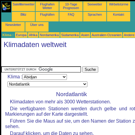
Satellitenwetter
Flughafen
10-Tage
Seewetter
Wirbelstürme
Wetter
Prognosen
Blitz
Flughäfen
FAQ
Sprachen
Kontakt
Newsletter
Über uns
Klima :
Europa
Afrika
Nordamerika
Südamerika
Asien
Australien-Ozeanien
Andere
Klimadaten weltweit
Klima :
Nordatlantik
Klimadaten von mehr als 3000 Wetterstationen.
Die verfügbaren Stationen werden durch gelbe und ro
Markierungen auf der Karte dargestellt.
Führen Sie die Maus auf sie, um den Namen der Station 
sehen.
Darauf klicken, um die Daten zu sehen.