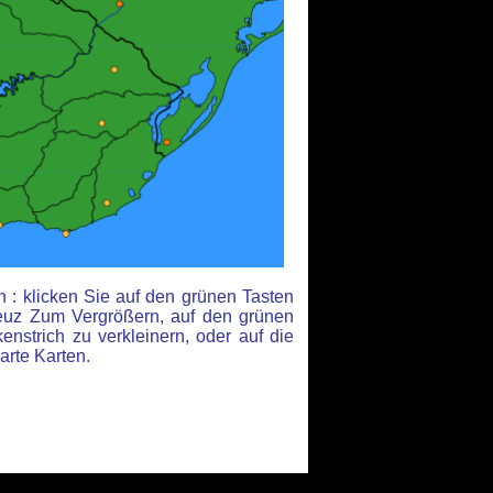
 : klicken Sie auf den grünen Tasten
euz Zum Vergrößern, auf den grünen
nstrich zu verkleinern, oder auf die
arte Karten.