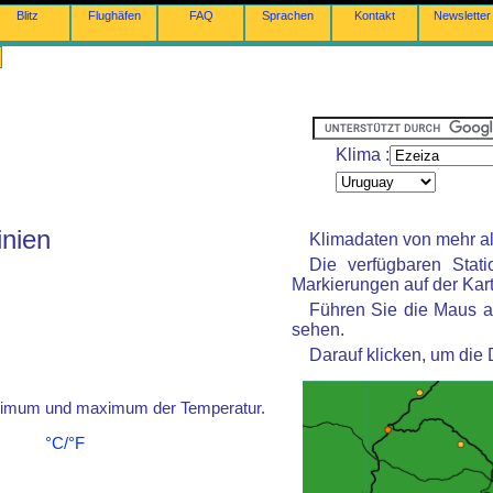
Blitz
Flughäfen
FAQ
Sprachen
Kontakt
Newsletter
Klima :
inien
Klimadaten von mehr al
Die verfügbaren Stat
Markierungen auf der Kart
Führen Sie die Maus a
sehen.
Darauf klicken, um die
inimum und maximum der Temperatur.
°C/°F