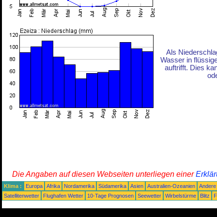
Als Niederschla
Wasser in flüssig
auftrifft. Dies 
ode
Die Angaben auf diesen Webseiten unterliegen einer
Erklä
Klima :
Europa
Afrika
Nordamerika
Südamerika
Asien
Australien-Ozeanien
Andere
Satellitenwetter
Flughafen Wetter
10-Tage Prognosen
Seewetter
Wirbelstürme
Blitz
F