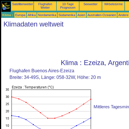
Satellitenwetter
Flughafen
10-Tage
Seewetter
Wirbelstürme
Wetter
Prognosen
Klima :
Europa
Afrika
Nordamerika
Südamerika
Asien
Australien-Ozeanien
Andere
Klimadaten weltweit
Klima : Ezeiza, Argent
Flughafen Buenos Aires-Ezeiza
Breite: 34-49S, Länge: 058-32W, Höhe: 20 m
Mittleres Tagesm