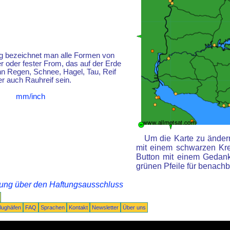
g bezeichnet man alle Formen von
er oder fester From, das auf der Erde
kann Regen, Schnee, Hagel, Tau, Reif
r auch Rauhreif sein.
mm/inch
Um die Karte zu ändern
mit einem schwarzen Kr
Button mit einem Gedanke
grünen Pfeile für benachb
rung über den Haftungsausschluss
lughäfen
FAQ
Sprachen
Kontakt
Newsletter
Über uns