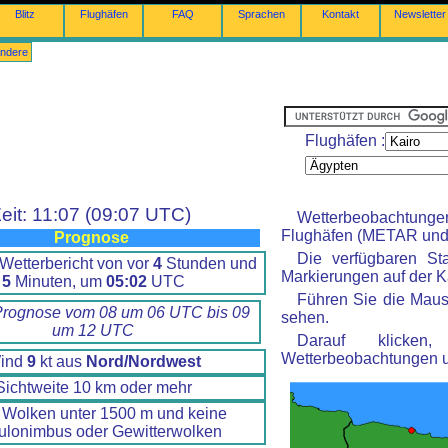
Blitz
Flughäfen
FAQ
Sprachen
Kontakt
Newsletter
ndere
Flughäfen :
eit: 11:07 (09:07 UTC)
Wetterbeobachtung
Flughäfen (METAR und 
Prognose
Die verfügbaren St
Wetterbericht von vor
4
Stunden und
Markierungen auf der Ka
5
Minuten, um
05:02
UTC
Führen Sie die Maus
Prognose vom 08 um 06 UTC bis 09
sehen.
um 12 UTC
Darauf klicke
Wetterbeobachtungen 
ind
9
kt aus
Nord/Nordwest
Sichtweite 10 km oder mehr
 Wolken unter 1500 m und keine
lonimbus oder Gewitterwolken