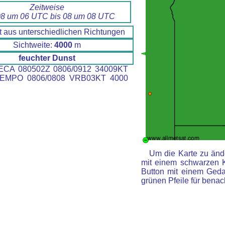
Zeitweise
8 um 06 UTC bis 08 um 08 UTC
t aus unterschiedlichen Richtungen
Sichtweite:
4000
m
feuchter Dunst
CA 080502Z 0806/0912 34009KT
EMPO 0806/0808 VRB03KT 4000
Um die Karte zu ände
mit einem schwarzen 
Button mit einem Gedan
grünen Pfeile für benac