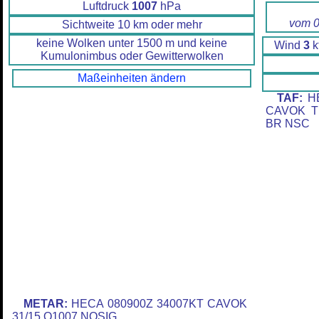
Luftdruck
1007
hPa
vom 0
Sichtweite 10 km oder mehr
keine Wolken unter 1500 m und keine
Wind
3
k
Kumulonimbus oder Gewitterwolken
Maßeinheiten ändern
TAF:
HE
CAVOK T
BR NSC
METAR:
HECA 080900Z 34007KT CAVOK
31/15 Q1007 NOSIG