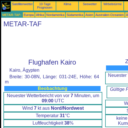
Satellitenwetter
10-Tage
Klima
Seewetter
Wirbelstürme
Prognosen
METAR-TAF:
Europa
Afrika
Nordamerika
Südamerika
Asien
Australien-Ozeanien
A
METAR-TAF
Flughafen Kairo
Z
Kairo, Ägypten
Neuester 
Breite: 30-08N, Länge: 031-24E, Höhe: 64
m
Beobachtung
Gültige 
Neuester Wetterbericht von vor
7
Minuten, um
09:00
UTC
W
Wind
7
kt aus
Nord/Nordwest
Temperatur
31
°C
keine
Luftfeuchtigkeit
38
%
Kumu