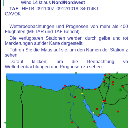
Wind
14
kt aus
Nord/Nordwest
TAF:
HETB 091100Z 0912/1018 34014KT
CAVOK
Wetterbeobachtungen und Prognosen von mehr als 40
Flughäfen (METAR und TAF Bericht).
Die verfügbaren Stationen werden durch gelbe und ro
Markierungen auf der Karte dargestellt.
Führen Sie die Maus auf sie, um den Namen der Station 
sehen.
Darauf klicken, um die Beobachtung vo
Wetterbeobachtungen und Prognosen zu sehen.