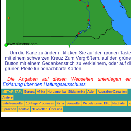
Um die Karte zu ändern : klicken Sie auf den grünen Tast
mit einem schwarzen Kreuz Zum Vergrößern, auf den grün
Button mit einem Gedankenstrich zu verkleinern, oder auf d
grünen Pfeile für benachbarte Karten.
Die Angaben auf diesen Webseiten unterliegen ein
Erklärung über den Haftungsausschluss
METAR-TAF:
Europa
Afrika
Nordamerika
Südamerika
Asien
Australien-Ozeanien
Andere
Satellitenwetter
10-Tage Prognosen
Klima
Seewetter
Wirbelstürme
Blitz
Flughäfen
F
Sprachen
Kontakt
Newsletter
Über uns