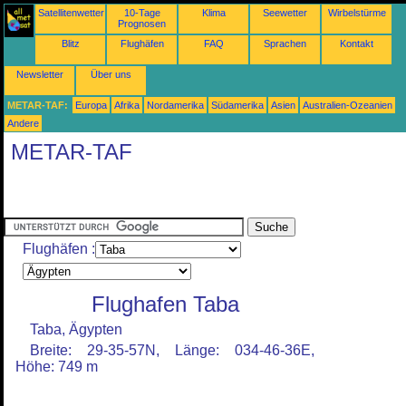
Satellitenwetter
10-Tage
Klima
Seewetter
Wirbelstürme
Prognosen
Blitz
Flughäfen
FAQ
Sprachen
Kontakt
Newsletter
Über uns
METAR-TAF:
Europa
Afrika
Nordamerika
Südamerika
Asien
Australien-Ozeanien
Andere
METAR-TAF
Flughäfen :
Flughafen Taba
Taba, Ägypten
Breite: 29-35-57N, Länge: 034-46-36E,
Höhe: 749 m