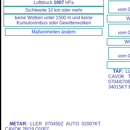
Luftdruck
1007
hPa
vom 0
Sichtweite 10 km oder mehr
keine Wolken unter 1500 m und keine
W
Kumulonimbus oder Gewitterwolken
Maßeinheiten ändern
vom 0
W
vom 0
TAF:
LL
CAVOK T
0704/07
34015KT 
METAR:
LLER 070450Z AUTO 02007KT
CAVOK 28/19 Q1007