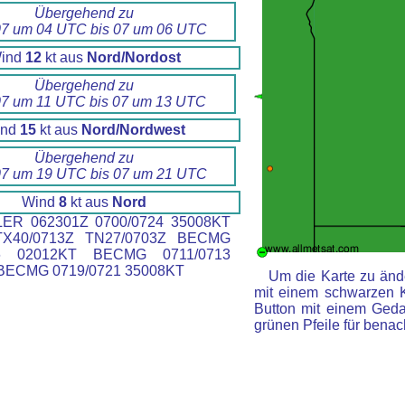
Übergehend zu
7 um 04 UTC bis 07 um 06 UTC
ind
12
kt aus
Nord/Nordost
Übergehend zu
7 um 11 UTC bis 07 um 13 UTC
ind
15
kt aus
Nord/Nordwest
Übergehend zu
7 um 19 UTC bis 07 um 21 UTC
Wind
8
kt aus
Nord
ER 062301Z 0700/0724 35008KT
X40/0713Z TN27/0703Z BECMG
06 02012KT BECMG 0711/0713
BECMG 0719/0721 35008KT
Um die Karte zu ände
mit einem schwarzen 
Button mit einem Gedan
grünen Pfeile für benac