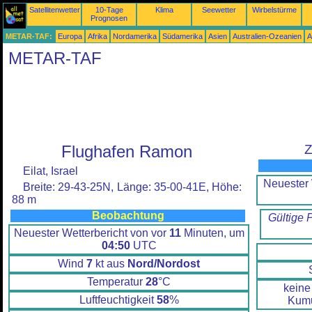
Satellitenwetter
10-Tage
Klima
Seewetter
Wirbelstürme
Prognosen
METAR-TAF:
Europa
Afrika
Nordamerika
Südamerika
Asien
Australien-Ozeanien
A
METAR-TAF
Flughafen Ramon
Z
Eilat, Israel
Neuester 
Breite: 29-43-25N, Länge: 35-00-41E, Höhe:
88 m
Beobachtung
Gültige 
Neuester Wetterbericht von vor
11
Minuten, um
04:50
UTC
Wind
7
kt aus
Nord/Nordost
Temperatur
28
°C
keine
Luftfeuchtigkeit
58
%
Kumu