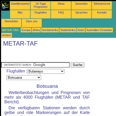
Satellitenwetter
10-Tage
Klima
Seewetter
Wirbelstürme
Prognosen
Blitz
Flughäfen
FAQ
Sprachen
Kontakt
Newsletter
Über uns
METAR-TAF:
Europa
Afrika
Nordamerika
Südamerika
Asien
Australien-Ozeanien
Andere
METAR-TAF
Flughäfen :
Botsuana
Wetterbeobachtungen und Prognosen von
mehr als 4000 Flughäfen (METAR und TAF
Bericht).
Die verfügbaren Stationen werden durch
gelbe und rote Markierungen auf der Karte