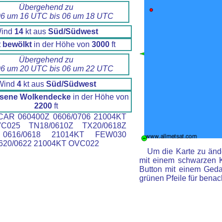
Übergehend zu
6 um 16 UTC bis 06 um 18 UTC
ind
14
kt aus
Süd/Südwest
t bewölkt
in der Höhe von
3000
ft
Übergehend zu
6 um 20 UTC bis 06 um 22 UTC
Wind
4
kt aus
Süd/Südwest
sene Wolkendecke
in der Höhe von
2200
ft
AR 060400Z 0606/0706 21004KT
C025 TN18/0610Z TX20/0618Z
0616/0618 21014KT FEW030
20/0622 21004KT OVC022
Um die Karte zu ände
mit einem schwarzen 
Button mit einem Gedan
grünen Pfeile für benac