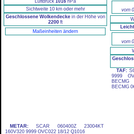
Luftdruck
1016
hPa
Sichtweite 10 km oder mehr
vom 0
Geschlossene Wolkendecke
in der Höhe von
W
2200
ft
Leich
Maßeinheiten ändern
vom 0
Geschlos
TAF:
SC
9999 OV
BECMG 
BECMG 06
METAR:
SCAR 060400Z 23004KT
160V320 9999 OVC022 18/12 Q1016