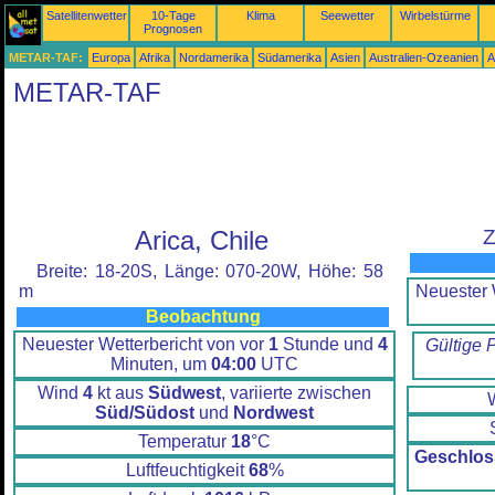
Satellitenwetter
10-Tage
Klima
Seewetter
Wirbelstürme
Prognosen
METAR-TAF:
Europa
Afrika
Nordamerika
Südamerika
Asien
Australien-Ozeanien
A
METAR-TAF
Arica, Chile
Z
Breite: 18-20S, Länge: 070-20W, Höhe: 58
Neuester 
m
Beobachtung
Neuester Wetterbericht von vor
1
Stunde und
4
Gültige 
Minuten, um
04:00
UTC
Wind
4
kt aus
Südwest
, variierte zwischen
Süd/Südost
und
Nordwest
Temperatur
18
°C
Geschlos
Luftfeuchtigkeit
68
%