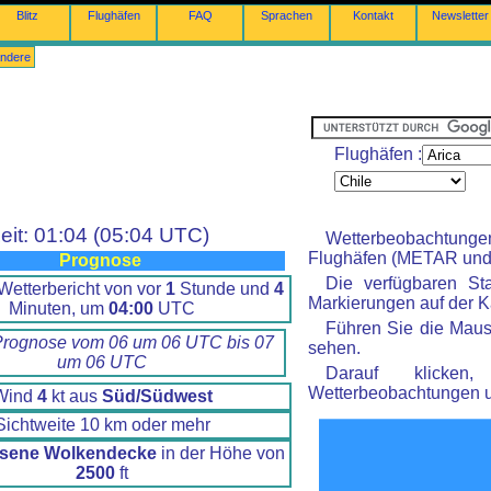
Blitz
Flughäfen
FAQ
Sprachen
Kontakt
Newsletter
ndere
Flughäfen :
eit: 01:04 (05:04 UTC)
Wetterbeobachtung
Flughäfen (METAR und 
Prognose
Die verfügbaren St
Wetterbericht von vor
1
Stunde und
4
Markierungen auf der Ka
Minuten, um
04:00
UTC
Führen Sie die Maus
Prognose vom 06 um 06 UTC bis 07
sehen.
um 06 UTC
Darauf klicke
Wetterbeobachtungen 
Wind
4
kt aus
Süd/Südwest
Sichtweite 10 km oder mehr
sene Wolkendecke
in der Höhe von
2500
ft