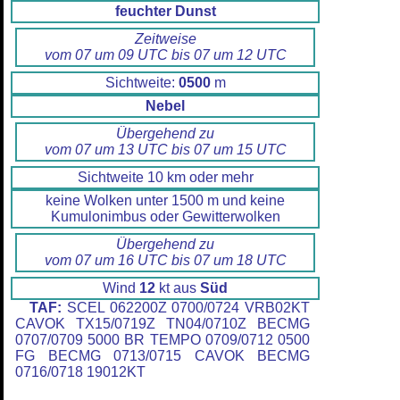
feuchter Dunst
Zeitweise
vom 07 um 09 UTC bis 07 um 12 UTC
Sichtweite:
0500
m
Nebel
Übergehend zu
vom 07 um 13 UTC bis 07 um 15 UTC
Sichtweite 10 km oder mehr
keine Wolken unter 1500 m und keine
Kumulonimbus oder Gewitterwolken
Übergehend zu
vom 07 um 16 UTC bis 07 um 18 UTC
Wind
12
kt aus
Süd
TAF:
SCEL 062200Z 0700/0724 VRB02KT
CAVOK TX15/0719Z TN04/0710Z BECMG
0707/0709 5000 BR TEMPO 0709/0712 0500
FG BECMG 0713/0715 CAVOK BECMG
0716/0718 19012KT