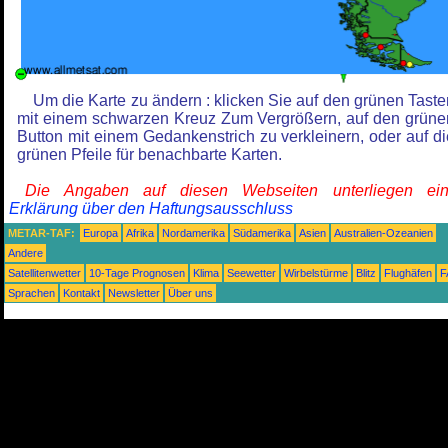
Um die Karte zu ändern : klicken Sie auf den grünen Taste
mit einem schwarzen Kreuz Zum Vergrößern, auf den grüne
Button mit einem Gedankenstrich zu verkleinern, oder auf di
grünen Pfeile für benachbarte Karten.
Die Angaben auf diesen Webseiten unterliegen ein
Erklärung über den Haftungsausschluss
METAR-TAF:
Europa
Afrika
Nordamerika
Südamerika
Asien
Australien-Ozeanien
Andere
Satellitenwetter
10-Tage Prognosen
Klima
Seewetter
Wirbelstürme
Blitz
Flughäfen
F
Sprachen
Kontakt
Newsletter
Über uns