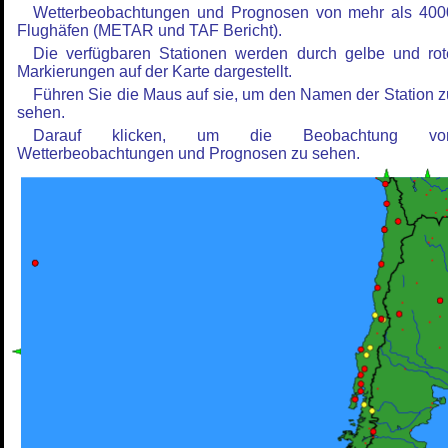
Wetterbeobachtungen und Prognosen von mehr als 400
Flughäfen (METAR und TAF Bericht).
Die verfügbaren Stationen werden durch gelbe und rot
Markierungen auf der Karte dargestellt.
Führen Sie die Maus auf sie, um den Namen der Station z
sehen.
Darauf klicken, um die Beobachtung vo
Wetterbeobachtungen und Prognosen zu sehen.