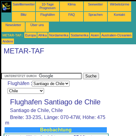
Satellitenwetter
10-Tage
Klima
Seewetter
Wirbelstürme
Prognosen
Blitz
Flughäfen
FAQ
Sprachen
Kontakt
Newsletter
Über uns
METAR-TAF:
Europa
Afrika
Nordamerika
Südamerika
Asien
Australien-Ozeanien
Andere
METAR-TAF
Flughäfen :
Flughafen Santiago de Chile
Santiago de Chile, Chile
Breite: 33-23S, Länge: 070-47W, Höhe: 475
m
Beobachtung