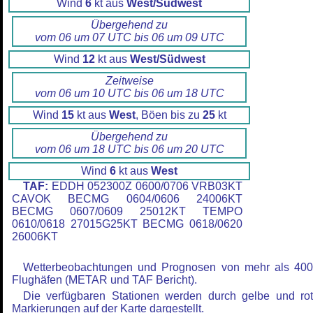
Wind
6
kt aus
West/Südwest
Übergehend zu
vom 06 um 07 UTC bis 06 um 09 UTC
Wind
12
kt aus
West/Südwest
Zeitweise
vom 06 um 10 UTC bis 06 um 18 UTC
Wind
15
kt aus
West
, Böen bis zu
25
kt
Übergehend zu
vom 06 um 18 UTC bis 06 um 20 UTC
Wind
6
kt aus
West
TAF:
EDDH 052300Z 0600/0706 VRB03KT
CAVOK BECMG 0604/0606 24006KT
BECMG 0607/0609 25012KT TEMPO
0610/0618 27015G25KT BECMG 0618/0620
26006KT
Wetterbeobachtungen und Prognosen von mehr als 40
Flughäfen (METAR und TAF Bericht).
Die verfügbaren Stationen werden durch gelbe und ro
Markierungen auf der Karte dargestellt.