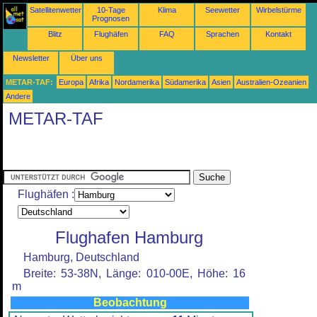
Satellitenwetter
10-Tage
Klima
Seewetter
Wirbelstürme
Prognosen
Blitz
Flughäfen
FAQ
Sprachen
Kontakt
Newsletter
Über uns
METAR-TAF:
Europa
Afrika
Nordamerika
Südamerika
Asien
Australien-Ozeanien
Andere
METAR-TAF
Flughäfen :
Flughafen Hamburg
Hamburg, Deutschland
Breite: 53-38N, Länge: 010-00E, Höhe: 16
m
Beobachtung