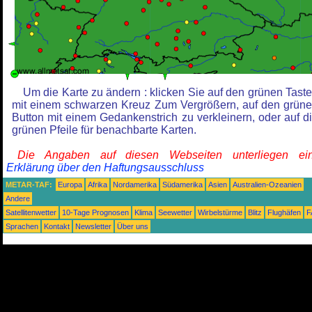
Um die Karte zu ändern : klicken Sie auf den grünen Tast
mit einem schwarzen Kreuz Zum Vergrößern, auf den grün
Button mit einem Gedankenstrich zu verkleinern, oder auf d
grünen Pfeile für benachbarte Karten.
Die Angaben auf diesen Webseiten unterliegen ein
Erklärung über den Haftungsausschluss
METAR-TAF:
Europa
Afrika
Nordamerika
Südamerika
Asien
Australien-Ozeanien
Andere
Satellitenwetter
10-Tage Prognosen
Klima
Seewetter
Wirbelstürme
Blitz
Flughäfen
F
Sprachen
Kontakt
Newsletter
Über uns