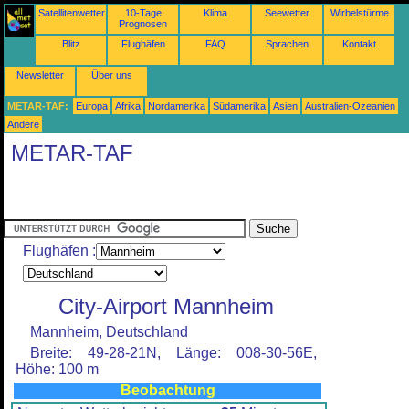
Satellitenwetter
10-Tage
Klima
Seewetter
Wirbelstürme
Prognosen
Blitz
Flughäfen
FAQ
Sprachen
Kontakt
Newsletter
Über uns
METAR-TAF:
Europa
Afrika
Nordamerika
Südamerika
Asien
Australien-Ozeanien
Andere
METAR-TAF
Flughäfen :
City-Airport Mannheim
Mannheim, Deutschland
Breite: 49-28-21N, Länge: 008-30-56E,
Höhe: 100 m
Beobachtung