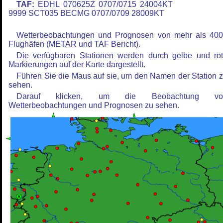
TAF:
EDHL 070625Z 0707/0715 24004KT
9999 SCT035 BECMG 0707/0709 28009KT
Wetterbeobachtungen und Prognosen von mehr als 40
Flughäfen (METAR und TAF Bericht).
Die verfügbaren Stationen werden durch gelbe und ro
Markierungen auf der Karte dargestellt.
Führen Sie die Maus auf sie, um den Namen der Station 
sehen.
Darauf klicken, um die Beobachtung vo
Wetterbeobachtungen und Prognosen zu sehen.