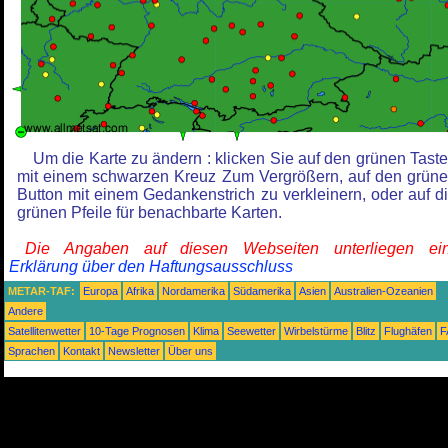
Um die Karte zu ändern : klicken Sie auf den grünen Tast
mit einem schwarzen Kreuz Zum Vergrößern, auf den grün
Button mit einem Gedankenstrich zu verkleinern, oder auf d
grünen Pfeile für benachbarte Karten.
Die Angaben auf diesen Webseiten unterliegen ein
Erklärung über den Haftungsausschluss
METAR-TAF:
Europa
Afrika
Nordamerika
Südamerika
Asien
Australien-Ozeanien
Andere
Satellitenwetter
10-Tage Prognosen
Klima
Seewetter
Wirbelstürme
Blitz
Flughäfen
F
Sprachen
Kontakt
Newsletter
Über uns