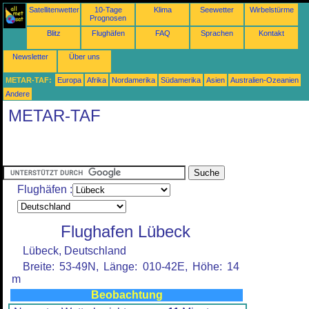
Satellitenwetter
10-Tage
Klima
Seewetter
Wirbelstürme
Prognosen
Blitz
Flughäfen
FAQ
Sprachen
Kontakt
Newsletter
Über uns
METAR-TAF:
Europa
Afrika
Nordamerika
Südamerika
Asien
Australien-Ozeanien
Andere
METAR-TAF
Flughäfen :
Flughafen Lübeck
Lübeck, Deutschland
Breite: 53-49N, Länge: 010-42E, Höhe: 14
m
Beobachtung