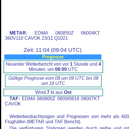
METAR:
EDMA 080850Z 06004KT
360V110 CAVOK 23/11 Q1021
Zeit: 11:04 (09:04 UTC)
Prognose
Neuester Wetterbericht von vor
1
Stunde und
4
Minuten, um
08:00
UTC
Gültige Prognose vom 08 um 09 UTC bis 08
um 18 UTC
Wind
7
kt aus
Ost
TAF:
EDMA 080800Z 0809/0818 08007KT
CAVOK
Wetterbeobachtungen und Prognosen von mehr als 40
Flughäfen (METAR und TAF Bericht).
Die verfügbaren Stationen werden durch gelbe und ro