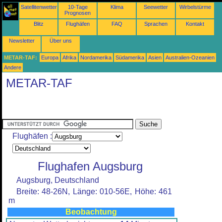
Satellitenwetter
10-Tage
Klima
Seewetter
Wirbelstürme
Prognosen
Blitz
Flughäfen
FAQ
Sprachen
Kontakt
Newsletter
Über uns
METAR-TAF:
Europa
Afrika
Nordamerika
Südamerika
Asien
Australien-Ozeanien
Andere
METAR-TAF
Flughäfen :
Flughafen Augsburg
Augsburg, Deutschland
Breite: 48-26N, Länge: 010-56E, Höhe: 461
m
Beobachtung