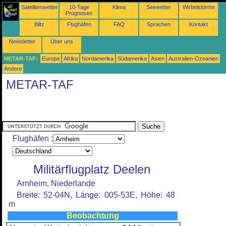
Satellitenwetter
10-Tage
Klima
Seewetter
Wirbelstürme
Prognosen
Blitz
Flughäfen
FAQ
Sprachen
Kontakt
Newsletter
Über uns
METAR-TAF:
Europa
Afrika
Nordamerika
Südamerika
Asien
Australien-Ozeanien
Andere
METAR-TAF
Flughäfen :
Militärflugplatz Deelen
Arnheim, Niederlande
Breite: 52-04N, Länge: 005-53E, Höhe: 48
m
Beobachtung