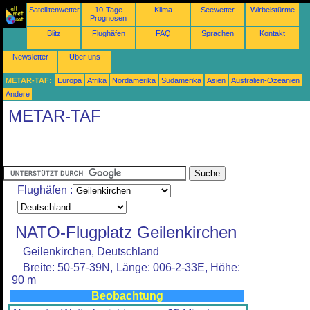
Satellitenwetter
10-Tage
Klima
Seewetter
Wirbelstürme
Prognosen
Blitz
Flughäfen
FAQ
Sprachen
Kontakt
Newsletter
Über uns
METAR-TAF:
Europa
Afrika
Nordamerika
Südamerika
Asien
Australien-Ozeanien
Andere
METAR-TAF
Flughäfen :
NATO-Flugplatz Geilenkirchen
Geilenkirchen, Deutschland
Breite: 50-57-39N, Länge: 006-2-33E, Höhe:
90 m
Beobachtung