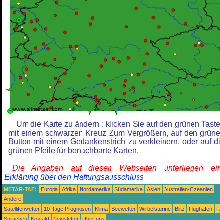
Um die Karte zu ändern : klicken Sie auf den grünen Tast
mit einem schwarzen Kreuz Zum Vergrößern, auf den grün
Button mit einem Gedankenstrich zu verkleinern, oder auf d
grünen Pfeile für benachbarte Karten.
Die Angaben auf diesen Webseiten unterliegen ein
Erklärung über den Haftungsausschluss
METAR-TAF:
Europa
Afrika
Nordamerika
Südamerika
Asien
Australien-Ozeanien
Andere
Satellitenwetter
10-Tage Prognosen
Klima
Seewetter
Wirbelstürme
Blitz
Flughäfen
F
Sprachen
Kontakt
Newsletter
Über uns