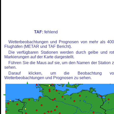
TAF:
fehlend
Wetterbeobachtungen und Prognosen von mehr als 40
Flughäfen (METAR und TAF Bericht).
Die verfügbaren Stationen werden durch gelbe und ro
Markierungen auf der Karte dargestellt.
Führen Sie die Maus auf sie, um den Namen der Station 
sehen.
Darauf klicken, um die Beobachtung vo
Wetterbeobachtungen und Prognosen zu sehen.