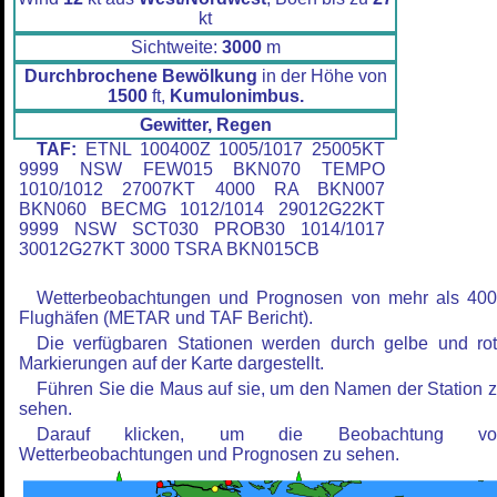
kt
Sichtweite:
3000
m
Durchbrochene Bewölkung
in der Höhe von
1500
ft,
Kumulonimbus.
Gewitter, Regen
TAF:
ETNL 100400Z 1005/1017 25005KT
9999 NSW FEW015 BKN070 TEMPO
1010/1012 27007KT 4000 RA BKN007
BKN060 BECMG 1012/1014 29012G22KT
9999 NSW SCT030 PROB30 1014/1017
30012G27KT 3000 TSRA BKN015CB
Wetterbeobachtungen und Prognosen von mehr als 40
Flughäfen (METAR und TAF Bericht).
Die verfügbaren Stationen werden durch gelbe und ro
Markierungen auf der Karte dargestellt.
Führen Sie die Maus auf sie, um den Namen der Station 
sehen.
Darauf klicken, um die Beobachtung vo
Wetterbeobachtungen und Prognosen zu sehen.