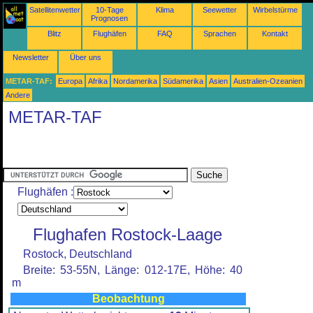
Satellitenwetter
10-Tage
Klima
Seewetter
Wirbelstürme
Prognosen
Blitz
Flughäfen
FAQ
Sprachen
Kontakt
Newsletter
Über uns
METAR-TAF:
Europa
Afrika
Nordamerika
Südamerika
Asien
Australien-Ozeanien
Andere
METAR-TAF
Flughäfen :
Flughafen Rostock-Laage
Rostock, Deutschland
Breite: 53-55N, Länge: 012-17E, Höhe: 40
m
Beobachtung