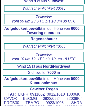
Wind
9
kt aus
Südwest
Wahrscheinlichkeit 30% :
Zeitweise
vom 09 um 23 UTC bis 10 um 08 UTC
Aufgelockert bewölkt
in der Höhe von
6000
ft,
Towering cumulus.
Regenschauer
Wahrscheinlichkeit 40% :
Zeitweise
vom 10 um 12 UTC bis 10 um 18 UTC
Wind
15
kt aus
Nord/Nordwest
Sichtweite:
7000
m
Aufgelockert bewölkt
in der Höhe von
5000
ft,
Kumulonimbus.
Gewitter, Regen
TAF:
LKPR 091100Z 0912/1018 13006KT
CAVOK BECMG 0922/0924 22009KT
PROB30 TEMPO 0923/1008 -SHRA