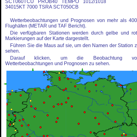
SCT060TCU PROB40 TEMPO 1012/1018
34015KT 7000 TSRA SCT050CB
Wetterbeobachtungen und Prognosen von mehr als 40
Flughäfen (METAR und TAF Bericht).
Die verfügbaren Stationen werden durch gelbe und ro
Markierungen auf der Karte dargestellt.
Führen Sie die Maus auf sie, um den Namen der Station 
sehen.
Darauf klicken, um die Beobachtung vo
Wetterbeobachtungen und Prognosen zu sehen.