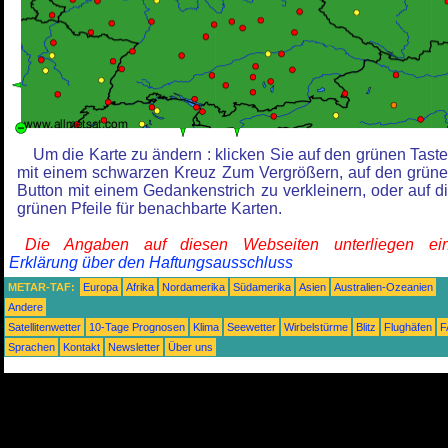
Um die Karte zu ändern : klicken Sie auf den grünen Tast
mit einem schwarzen Kreuz Zum Vergrößern, auf den grün
Button mit einem Gedankenstrich zu verkleinern, oder auf d
grünen Pfeile für benachbarte Karten.
Die Angaben auf diesen Webseiten unterliegen ein
Erklärung über den Haftungsausschluss
METAR-TAF:
Europa
Afrika
Nordamerika
Südamerika
Asien
Australien-Ozeanien
Andere
Satellitenwetter
10-Tage Prognosen
Klima
Seewetter
Wirbelstürme
Blitz
Flughäfen
F
Sprachen
Kontakt
Newsletter
Über uns