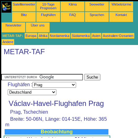
Satellitenwetter
10-Tage
Klima
Seewetter
Wirbelstürme
Prognosen
Blitz
Flughäfen
FAQ
Sprachen
Kontakt
Newsletter
Über uns
METAR-TAF:
Europa
Afrika
Nordamerika
Südamerika
Asien
Australien-Ozeanien
Andere
METAR-TAF
Flughäfen :
Václav-Havel-Flughafen Prag
Prag, Tschechien
Breite: 50-06N, Länge: 014-15E, Höhe: 365
m
Beobachtung