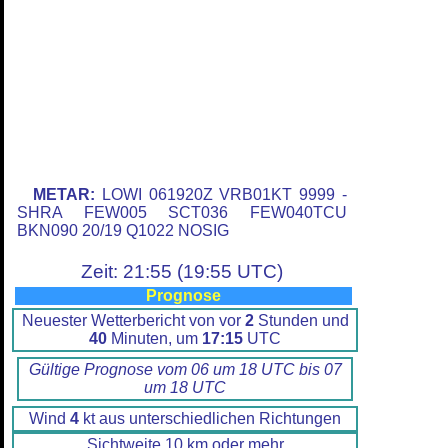
METAR:
LOWI 061920Z VRB01KT 9999 -
SHRA FEW005 SCT036 FEW040TCU
BKN090 20/19 Q1022 NOSIG
Zeit: 21:55 (19:55 UTC)
Prognose
Neuester Wetterbericht von vor
2
Stunden und
40
Minuten, um
17:15
UTC
Gültige Prognose vom 06 um 18 UTC bis 07
um 18 UTC
Wind
4
kt aus unterschiedlichen Richtungen
Sichtweite 10 km oder mehr