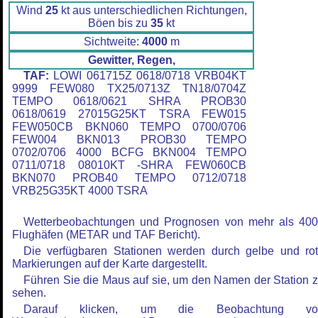
Wind
25
kt aus unterschiedlichen Richtungen,
Böen bis zu
35
kt
Sichtweite:
4000
m
Gewitter, Regen,
TAF:
LOWI 061715Z 0618/0718 VRB04KT
9999 FEW080 TX25/0713Z TN18/0704Z
TEMPO 0618/0621 SHRA PROB30
0618/0619 27015G25KT TSRA FEW015
FEW050CB BKN060 TEMPO 0700/0706
FEW004 BKN013 PROB30 TEMPO
0702/0706 4000 BCFG BKN004 TEMPO
0711/0718 08010KT -SHRA FEW060CB
BKN070 PROB40 TEMPO 0712/0718
VRB25G35KT 4000 TSRA
Wetterbeobachtungen und Prognosen von mehr als 40
Flughäfen (METAR und TAF Bericht).
Die verfügbaren Stationen werden durch gelbe und ro
Markierungen auf der Karte dargestellt.
Führen Sie die Maus auf sie, um den Namen der Station 
sehen.
Darauf klicken, um die Beobachtung vo