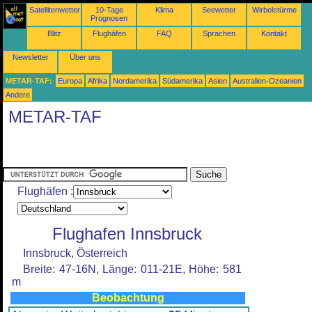
Satellitenwetter
10-Tage
Klima
Seewetter
Wirbelstürme
Prognosen
Blitz
Flughäfen
FAQ
Sprachen
Kontakt
Newsletter
Über uns
METAR-TAF:
Europa
Afrika
Nordamerika
Südamerika
Asien
Australien-Ozeanien
Andere
METAR-TAF
Flughäfen :
Flughafen Innsbruck
Innsbruck, Österreich
Breite: 47-16N, Länge: 011-21E, Höhe: 581
m
Beobachtung