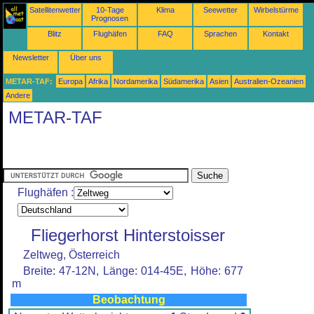
Satellitenwetter
10-Tage
Klima
Seewetter
Wirbelstürme
Prognosen
Blitz
Flughäfen
FAQ
Sprachen
Kontakt
Newsletter
Über uns
METAR-TAF:
Europa
Afrika
Nordamerika
Südamerika
Asien
Australien-Ozeanien
Andere
METAR-TAF
Flughäfen :
Fliegerhorst Hinterstoisser
Zeltweg, Österreich
Breite: 47-12N, Länge: 014-45E, Höhe: 677
m
Beobachtung