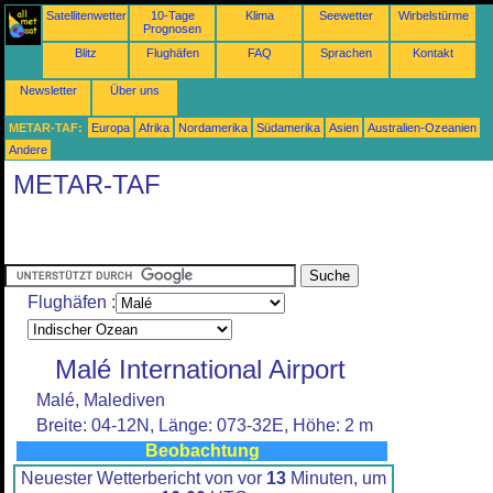
Satellitenwetter
10-Tage
Klima
Seewetter
Wirbelstürme
Prognosen
Blitz
Flughäfen
FAQ
Sprachen
Kontakt
Newsletter
Über uns
METAR-TAF:
Europa
Afrika
Nordamerika
Südamerika
Asien
Australien-Ozeanien
Andere
METAR-TAF
Flughäfen :
Malé International Airport
Malé, Malediven
Breite: 04-12N, Länge: 073-32E, Höhe: 2 m
Beobachtung
Neuester Wetterbericht von vor
13
Minuten, um