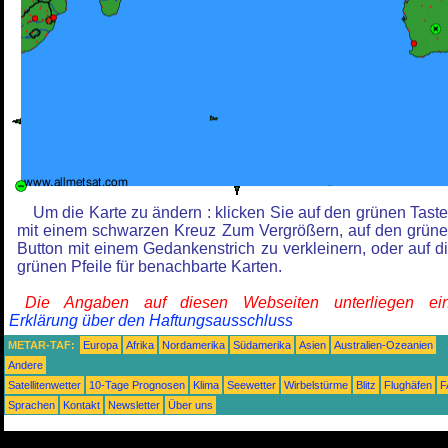
Um die Karte zu ändern : klicken Sie auf den grünen Tast
mit einem schwarzen Kreuz Zum Vergrößern, auf den grün
Button mit einem Gedankenstrich zu verkleinern, oder auf d
grünen Pfeile für benachbarte Karten.
Die Angaben auf diesen Webseiten unterliegen ein
Erklärung über den Haftungsausschluss
METAR-TAF:
Europa
Afrika
Nordamerika
Südamerika
Asien
Australien-Ozeanien
Andere
Satellitenwetter
10-Tage Prognosen
Klima
Seewetter
Wirbelstürme
Blitz
Flughäfen
F
Sprachen
Kontakt
Newsletter
Über uns