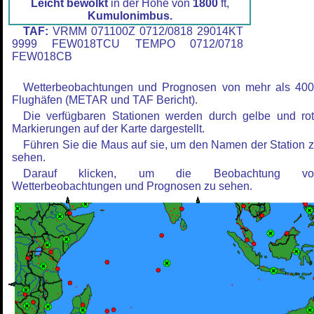
Leicht bewölkt
in der Höhe von
1800
ft,
Kumulonimbus.
TAF:
VRMM 071100Z 0712/0818 29014KT
9999 FEW018TCU TEMPO 0712/0718
FEW018CB
Wetterbeobachtungen und Prognosen von mehr als 40
Flughäfen (METAR und TAF Bericht).
Die verfügbaren Stationen werden durch gelbe und ro
Markierungen auf der Karte dargestellt.
Führen Sie die Maus auf sie, um den Namen der Station 
sehen.
Darauf klicken, um die Beobachtung vo
Wetterbeobachtungen und Prognosen zu sehen.