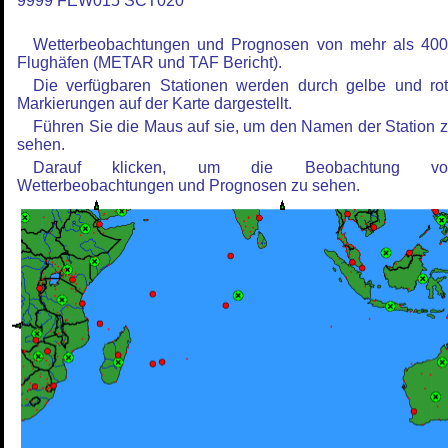
9999 FEW015 SCT020
Wetterbeobachtungen und Prognosen von mehr als 40
Flughäfen (METAR und TAF Bericht).
Die verfügbaren Stationen werden durch gelbe und ro
Markierungen auf der Karte dargestellt.
Führen Sie die Maus auf sie, um den Namen der Station 
sehen.
Darauf klicken, um die Beobachtung vo
Wetterbeobachtungen und Prognosen zu sehen.