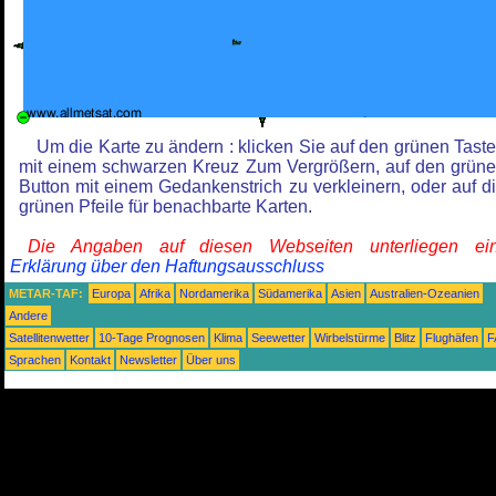
Um die Karte zu ändern : klicken Sie auf den grünen Tast
mit einem schwarzen Kreuz Zum Vergrößern, auf den grün
Button mit einem Gedankenstrich zu verkleinern, oder auf d
grünen Pfeile für benachbarte Karten.
Die Angaben auf diesen Webseiten unterliegen ein
Erklärung über den Haftungsausschluss
METAR-TAF:
Europa
Afrika
Nordamerika
Südamerika
Asien
Australien-Ozeanien
Andere
Satellitenwetter
10-Tage Prognosen
Klima
Seewetter
Wirbelstürme
Blitz
Flughäfen
F
Sprachen
Kontakt
Newsletter
Über uns