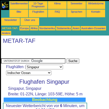
Satellitenwetter
10-Tage
Klima
Seewetter
Wirbelstürme
Prognosen
Blitz
Flughäfen
FAQ
Sprachen
Kontakt
Newsletter
Über uns
METAR-TAF:
Europa
Afrika
Nordamerika
Südamerika
Asien
Australien-Ozeanien
Andere
METAR-TAF
Flughäfen :
Flughafen Singapur
Singapur, Singapur
Breite: 01-22N, Länge: 103-59E, Höhe: 5 m
Beobachtung
Neuester Wetterbericht von vor
6
Minuten, um