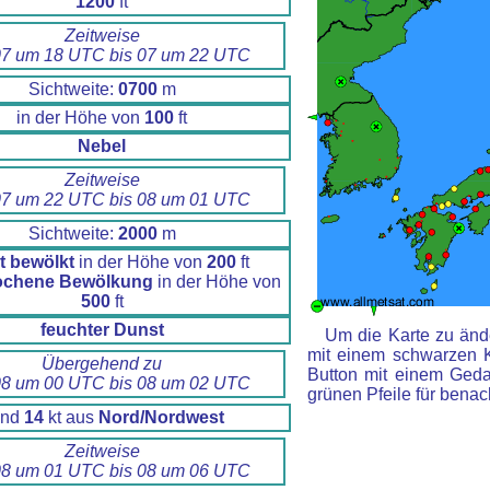
1200
ft
Zeitweise
7 um 18 UTC bis 07 um 22 UTC
Sichtweite:
0700
m
in der Höhe von
100
ft
Nebel
Zeitweise
7 um 22 UTC bis 08 um 01 UTC
Sichtweite:
2000
m
t bewölkt
in der Höhe von
200
ft
ochene Bewölkung
in der Höhe von
500
ft
feuchter Dunst
Um die Karte zu ände
mit einem schwarzen 
Übergehend zu
Button mit einem Gedan
8 um 00 UTC bis 08 um 02 UTC
grünen Pfeile für benac
ind
14
kt aus
Nord/Nordwest
Zeitweise
8 um 01 UTC bis 08 um 06 UTC