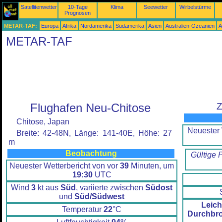
Satellitenwetter
10-Tage
Klima
Seewetter
Wirbelstürme
Prognosen
METAR-TAF:
Europa
Afrika
Nordamerika
Südamerika
Asien
Australien-Ozeanien
A
METAR-TAF
Flughafen Neu-Chitose
Z
Chitose, Japan
Neuester 
Breite: 42-48N, Länge: 141-40E, Höhe: 27
m
Beobachtung
Gültige 
Neuester Wetterbericht von vor
39
Minuten, um
19:30
UTC
Wind
3
kt aus
Süd
, variierte zwischen
Südost
und
Süd/Südwest
Leich
Temperatur
22
°C
Durchbr