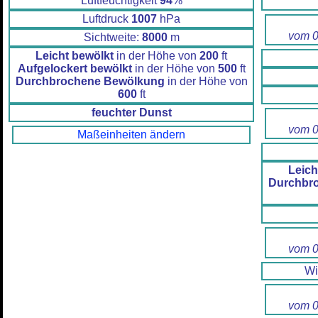
Luftfeuchtigkeit
94
%
Luftdruck
1007
hPa
vom 0
Sichtweite:
8000
m
Leicht bewölkt
in der Höhe von
200
ft
Aufgelockert bewölkt
in der Höhe von
500
ft
Durchbrochene Bewölkung
in der Höhe von
600
ft
feuchter Dunst
vom 0
Maßeinheiten ändern
Leich
Durchbr
vom 0
W
vom 0