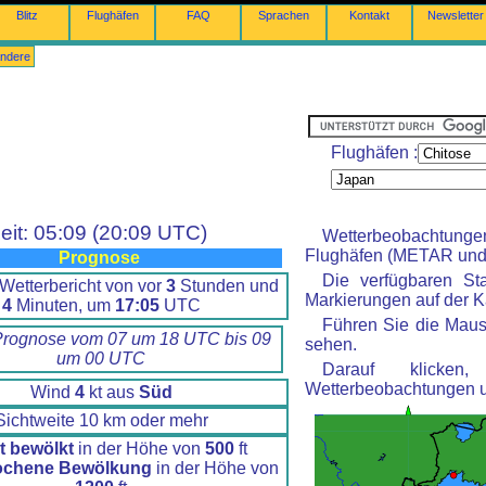
Blitz
Flughäfen
FAQ
Sprachen
Kontakt
Newsletter
ndere
Flughäfen :
eit: 05:09 (20:09 UTC)
Wetterbeobachtung
Flughäfen (METAR und 
Prognose
Die verfügbaren St
Wetterbericht von vor
3
Stunden und
Markierungen auf der Ka
4
Minuten, um
17:05
UTC
Führen Sie die Maus
Prognose vom 07 um 18 UTC bis 09
sehen.
um 00 UTC
Darauf klicke
Wetterbeobachtungen 
Wind
4
kt aus
Süd
Sichtweite 10 km oder mehr
t bewölkt
in der Höhe von
500
ft
ochene Bewölkung
in der Höhe von