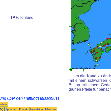
TAF:
fehlend
Um die Karte zu ände
mit einem schwarzen K
Button mit einem Gedan
grünen Pfeile für benac
rung über den Haftungsausschluss
ndere
AQ
Sprachen
Kontakt
Newsletter
Über uns