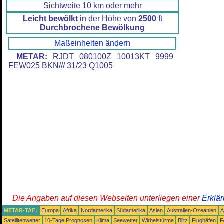
Sichtweite 10 km oder mehr
Leicht bewölkt
in der Höhe von
2500
ft
Durchbrochene Bewölkung
Maßeinheiten ändern
METAR:
RJDT 080100Z 10013KT 9999
FEW025 BKN/// 31/23 Q1005
Die Angaben auf diesen Webseiten unterliegen einer
Erklä
METAR-TAF:
Europa
Afrika
Nordamerika
Südamerika
Asien
Australien-Ozeanien
A
Satellitenwetter
10-Tage Prognosen
Klima
Seewetter
Wirbelstürme
Blitz
Flughäfen
F