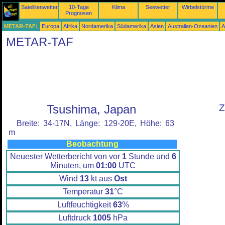
Satellitenwetter
10-Tage
Klima
Seewetter
Wirbelstürme
Prognosen
METAR-TAF:
Europa
Afrika
Nordamerika
Südamerika
Asien
Australien-Ozeanien
A
METAR-TAF
Tsushima, Japan
Z
Breite: 34-17N, Länge: 129-20E, Höhe: 63
m
Beobachtung
Neuester Wetterbericht von vor
1
Stunde und
6
Minuten, um
01:00
UTC
Wind
13
kt aus
Ost
Temperatur
31
°C
Luftfeuchtigkeit
63
%
Luftdruck
1005
hPa