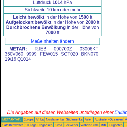
Luftdruck
1014
hPa
Sichtweite 10 km oder mehr
Leicht bewölkt
in der Höhe von
1500
ft
Aufgelockert bewölkt
in der Höhe von
2000
ft
Durchbrochene Bewölkung
in der Höhe von
7000
ft
Maßeinheiten ändern
METAR:
RJEB 090700Z 03006KT
360V060 9999 FEW015 SCT020 BKN070
19/16 Q1014
Die Angaben auf diesen Webseiten unterliegen einer
Erklä
METAR-TAF:
Europa
Afrika
Nordamerika
Südamerika
Asien
Australien-Ozeanien
A
Satellitenwetter
10-Tage Prognosen
Klima
Seewetter
Wirbelstürme
Blitz
Flughäfen
F