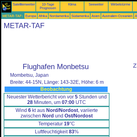
Satellitenwetter
10-Tage
Klima
Seewetter
Wirbelstürme
Prognosen
METAR-TAF:
Europa
Afrika
Nordamerika
Südamerika
Asien
Australien-Ozeanien
A
METAR-TAF
Flughafen Monbetsu
Z
Mombetsu, Japan
Breite: 44-15N, Länge: 143-32E, Höhe: 6 m
Beobachtung
Neuester Wetterbericht von vor
5
Stunden und
28
Minuten, um
07:00
UTC
Wind
6
kt aus
Nord/Nordost
, variierte
zwischen
Nord
und
Ost/Nordost
Temperatur
19
°C
Luftfeuchtigkeit
83
%