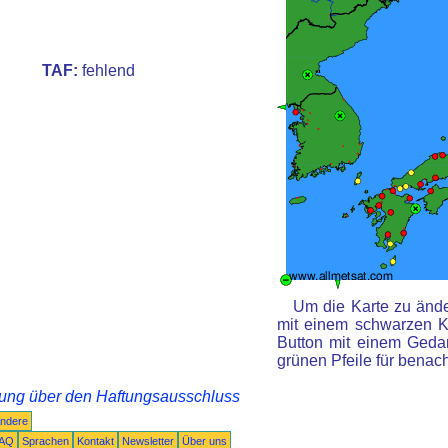
TAF:
fehlend
Um die Karte zu ände
mit einem schwarzen K
Button mit einem Gedan
grünen Pfeile für benac
rung über den Haftungsausschluss
ndere
AQ
Sprachen
Kontakt
Newsletter
Über uns