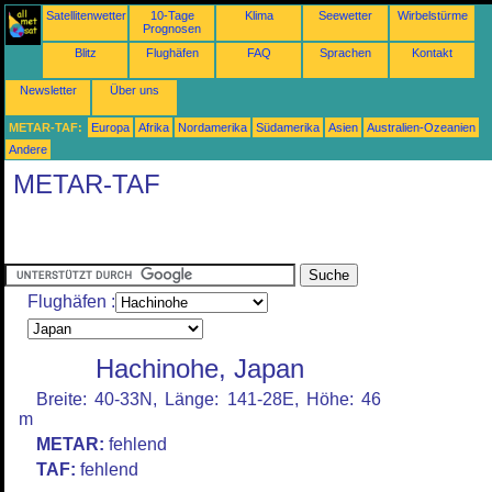
Satellitenwetter
10-Tage
Klima
Seewetter
Wirbelstürme
Prognosen
Blitz
Flughäfen
FAQ
Sprachen
Kontakt
Newsletter
Über uns
METAR-TAF:
Europa
Afrika
Nordamerika
Südamerika
Asien
Australien-Ozeanien
Andere
METAR-TAF
Flughäfen :
Hachinohe, Japan
Breite: 40-33N, Länge: 141-28E, Höhe: 46
m
METAR:
fehlend
TAF:
fehlend