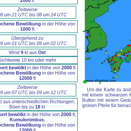
2000
ft
Zeitweise
8 um 21 UTC bis 08 um 24 UTC
ochene Bewölkung
in der Höhe von
1000
ft
Übergehend zu
9 um 01 UTC bis 09 um 02 UTC
Wind
9
kt aus
Ost
Sichtweite 10 km oder mehr
kert bewölkt
in der Höhe von
2000
ft
ochene Bewölkung
in der Höhe von
12000
ft
Zeitweise
Um die Karte zu ände
9 um 07 UTC bis 09 um 12 UTC
mit einem schwarzen 
Button mit einem Gedan
t aus unterschiedlichen Richtungen,
grünen Pfeile für benac
Böen bis zu
18
kt
ert bewölkt
in der Höhe von
2000
ft,
Kumulonimbus.
ochene Bewölkung
in der Höhe von
12000
ft