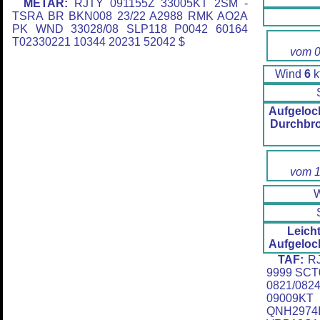
METAR:
RJTY 091155Z 33005KT 2SM -
TSRA BR BKN008 23/22 A2988 RMK AO2A
PK WND 33028/08 SLP118 P0042 60164
T02330221 10344 20231 52042 $
vom 0
Wind
6
k
Aufgeloc
Durchbr
vom 1
Leich
Aufgeloc
TAF:
RJ
9999 SC
0821/08
09009
QNH29