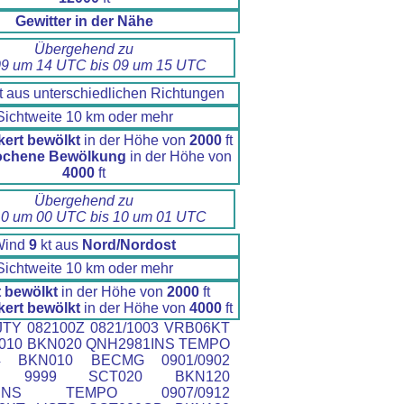
Gewitter in der Nähe
Übergehend zu
9 um 14 UTC bis 09 um 15 UTC
t aus unterschiedlichen Richtungen
Sichtweite 10 km oder mehr
kert bewölkt
in der Höhe von
2000
ft
ochene Bewölkung
in der Höhe von
4000
ft
Übergehend zu
0 um 00 UTC bis 10 um 01 UTC
Wind
9
kt aus
Nord/Nordost
Sichtweite 10 km oder mehr
t bewölkt
in der Höhe von
2000
ft
kert bewölkt
in der Höhe von
4000
ft
TY 082100Z 0821/1003 VRB06KT
T010 BKN020 QNH2981INS TEMPO
24 BKN010 BECMG 0901/0902
KT 9999 SCT020 BKN120
74INS TEMPO 0907/0912