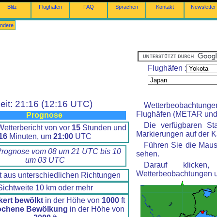
Blitz
Flughäfen
FAQ
Sprachen
Kontakt
Newsletter
ndere
Flughäfen :
eit: 21:16 (12:16 UTC)
Wetterbeobachtung
Flughäfen (METAR und 
Prognose
Die verfügbaren St
etterbericht von vor
15
Stunden und
Markierungen auf der Ka
16
Minuten, um
21:00
UTC
Führen Sie die Maus
Prognose vom 08 um 21 UTC bis 10
sehen.
um 03 UTC
Darauf klicke
Wetterbeobachtungen 
t aus unterschiedlichen Richtungen
Sichtweite 10 km oder mehr
kert bewölkt
in der Höhe von
1000
ft
ochene Bewölkung
in der Höhe von