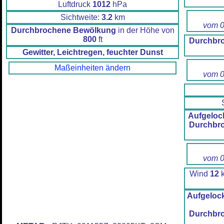
Luftdruck
1012
hPa
Sichtweite:
3.2
km
vom 0
Durchbrochene Bewölkung
in der Höhe von
800
ft
Durchbr
Gewitter, Leichtregen, feuchter Dunst
Maßeinheiten ändern
vom 0
Aufgeloc
Durchbr
vom 0
Wind
12
k
Aufgelock
Durchbr