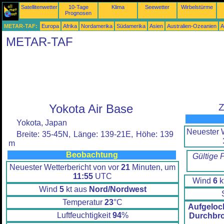
Satellitenwetter
10-Tage
Klima
Seewetter
Wirbelstürme
Prognosen
METAR-TAF:
Europa
Afrika
Nordamerika
Südamerika
Asien
Australien-Ozeanien
A
METAR-TAF
Yokota Air Base
Z
Yokota, Japan
Neuester W
Breite: 35-45N, Länge: 139-21E, Höhe: 139
m
Beobachtung
Gültige 
Neuester Wetterbericht von vor
21
Minuten, um
11:55
UTC
Wind
6
k
Wind
5
kt aus
Nord/Nordwest
Temperatur
23
°C
Aufgeloc
Luftfeuchtigkeit
94
%
Durchbr