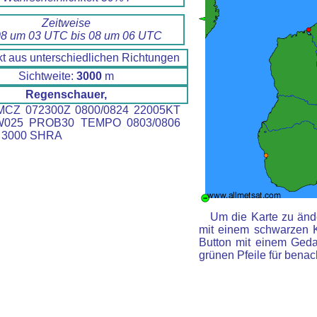
Zeitweise
8 um 03 UTC bis 08 um 06 UTC
t aus unterschiedlichen Richtungen
Sichtweite:
3000
m
Regenschauer,
CZ 072300Z 0800/0824 22005KT
W025 PROB30 TEMPO 0803/0806
 3000 SHRA
Um die Karte zu ände
mit einem schwarzen 
Button mit einem Gedan
grünen Pfeile für benac