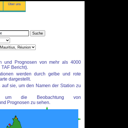
Über uns
en und Prognosen von mehr als 4000
TAF Bericht).
ationen werden durch gelbe und rote
rte dargestellt.
 auf sie, um den Namen der Station zu
n, um die Beobachtung von
und Prognosen zu sehen.