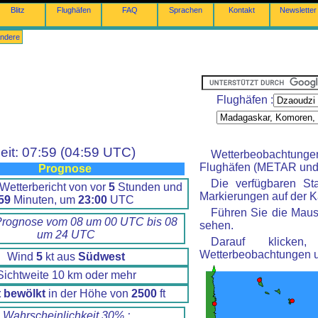
Blitz
Flughäfen
FAQ
Sprachen
Kontakt
Newsletter
ndere
Flughäfen :
eit: 07:59 (04:59 UTC)
Wetterbeobachtung
Flughäfen (METAR und 
Prognose
Die verfügbaren St
Wetterbericht von vor
5
Stunden und
Markierungen auf der Ka
59
Minuten, um
23:00
UTC
Führen Sie die Maus
Prognose vom 08 um 00 UTC bis 08
sehen.
um 24 UTC
Darauf klicke
Wetterbeobachtungen 
Wind
5
kt aus
Südwest
Sichtweite 10 km oder mehr
t bewölkt
in der Höhe von
2500
ft
Wahrscheinlichkeit 30% :