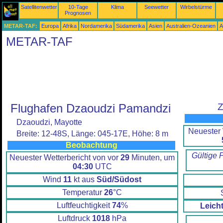
Satellitenwetter
10-Tage
Klima
Seewetter
Wirbelstürme
Prognosen
METAR-TAF:
Europa
Afrika
Nordamerika
Südamerika
Asien
Australien-Ozeanien
A
METAR-TAF
Flughafen Dzaoudzi Pamandzi
Z
Dzaoudzi, Mayotte
Neuester 
Breite: 12-48S, Länge: 045-17E, Höhe: 8 m
Beobachtung
Gültige 
Neuester Wetterbericht von vor
29
Minuten, um
04:30
UTC
Wind
11
kt aus
Süd/Südost
Temperatur
26
°C
Luftfeuchtigkeit
74
%
Leich
Luftdruck
1018
hPa