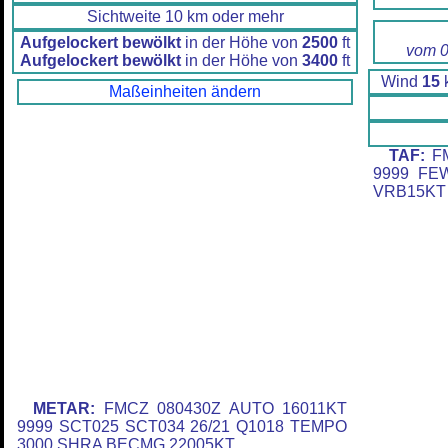
Sichtweite 10 km oder mehr
Aufgelockert bewölkt
in der Höhe von
2500
ft
vom 0
Aufgelockert bewölkt
in der Höhe von
3400
ft
Wind
15
k
Maßeinheiten ändern
TAF:
FM
9999 FE
VRB15KT
METAR:
FMCZ 080430Z AUTO 16011KT
9999 SCT025 SCT034 26/21 Q1018 TEMPO
3000 SHRA BECMG 22005KT