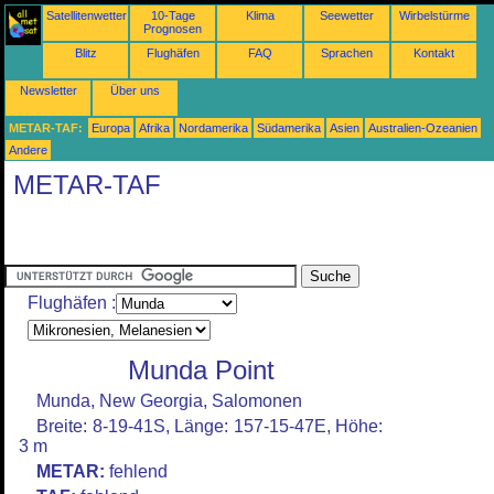
Satellitenwetter
10-Tage
Klima
Seewetter
Wirbelstürme
Prognosen
Blitz
Flughäfen
FAQ
Sprachen
Kontakt
Newsletter
Über uns
METAR-TAF:
Europa
Afrika
Nordamerika
Südamerika
Asien
Australien-Ozeanien
Andere
METAR-TAF
Flughäfen :
Munda Point
Munda, New Georgia, Salomonen
Breite: 8-19-41S, Länge: 157-15-47E, Höhe:
3 m
METAR:
fehlend