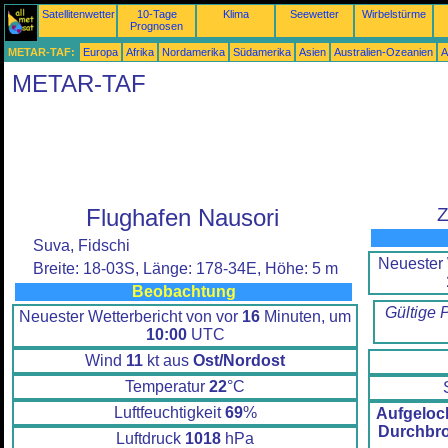
Satellitenwetter
10-Tage
Klima
Seewetter
Wirbelstürme
Prognosen
METAR-TAF:
Europa
Afrika
Nordamerika
Südamerika
Asien
Australien-Ozeanien
A
METAR-TAF
Flughafen Nausori
Z
Suva, Fidschi
Neuester 
Breite: 18-03S, Länge: 178-34E, Höhe: 5 m
Beobachtung
Gültige 
Neuester Wetterbericht von vor
16
Minuten, um
10:00
UTC
Wind
11
kt aus
Ost/Nordost
Temperatur
22
°C
Luftfeuchtigkeit
69
%
Aufgeloc
Durchbr
Luftdruck
1018
hPa