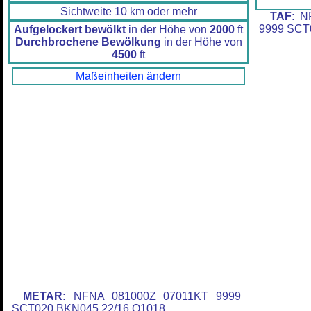
Sichtweite 10 km oder mehr
TAF:
NF
9999 SCT
Aufgelockert bewölkt
in der Höhe von
2000
ft
Durchbrochene Bewölkung
in der Höhe von
4500
ft
Maßeinheiten ändern
METAR:
NFNA 081000Z 07011KT 9999
SCT020 BKN045 22/16 Q1018