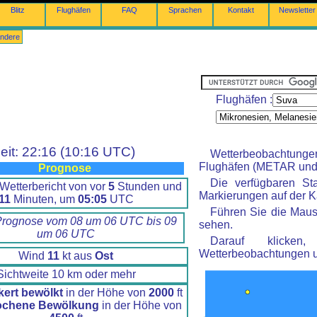
Blitz
Flughäfen
FAQ
Sprachen
Kontakt
Newsletter
ndere
Flughäfen :
eit: 22:16 (10:16 UTC)
Wetterbeobachtung
Flughäfen (METAR und 
Prognose
Die verfügbaren St
Wetterbericht von vor
5
Stunden und
Markierungen auf der Ka
11
Minuten, um
05:05
UTC
Führen Sie die Maus
Prognose vom 08 um 06 UTC bis 09
sehen.
um 06 UTC
Darauf klicke
Wetterbeobachtungen 
Wind
11
kt aus
Ost
Sichtweite 10 km oder mehr
kert bewölkt
in der Höhe von
2000
ft
ochene Bewölkung
in der Höhe von