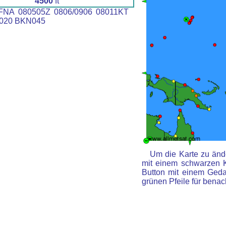
4500
ft
NA 080505Z 0806/0906 08011KT
020 BKN045
Um die Karte zu ände
mit einem schwarzen 
Button mit einem Gedan
grünen Pfeile für benac