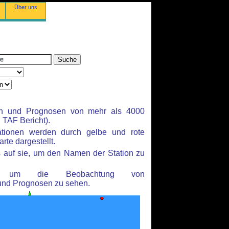
Über uns
en und Prognosen von mehr als 4000
TAF Bericht).
ationen werden durch gelbe und rote
rte dargestellt.
 auf sie, um den Namen der Station zu
n, um die Beobachtung von
und Prognosen zu sehen.