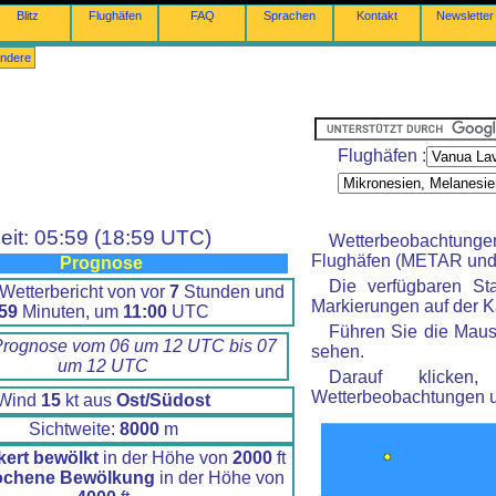
Blitz
Flughäfen
FAQ
Sprachen
Kontakt
Newsletter
ndere
Flughäfen :
eit: 05:59 (18:59 UTC)
Wetterbeobachtung
Flughäfen (METAR und 
Prognose
Die verfügbaren St
Wetterbericht von vor
7
Stunden und
Markierungen auf der Ka
59
Minuten, um
11:00
UTC
Führen Sie die Maus
Prognose vom 06 um 12 UTC bis 07
sehen.
um 12 UTC
Darauf klicke
Wetterbeobachtungen 
Wind
15
kt aus
Ost/Südost
Sichtweite:
8000
m
kert bewölkt
in der Höhe von
2000
ft
ochene Bewölkung
in der Höhe von