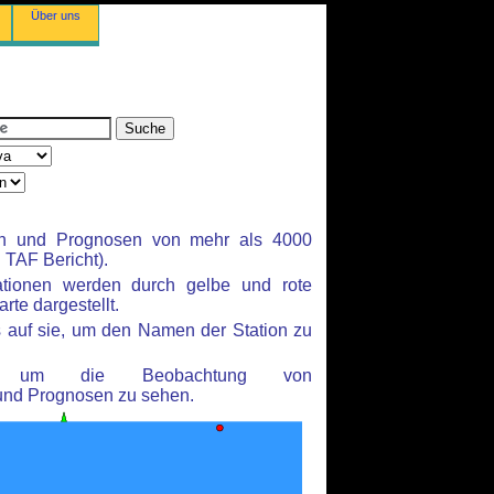
Über uns
en und Prognosen von mehr als 4000
TAF Bericht).
ationen werden durch gelbe und rote
rte dargestellt.
 auf sie, um den Namen der Station zu
n, um die Beobachtung von
und Prognosen zu sehen.