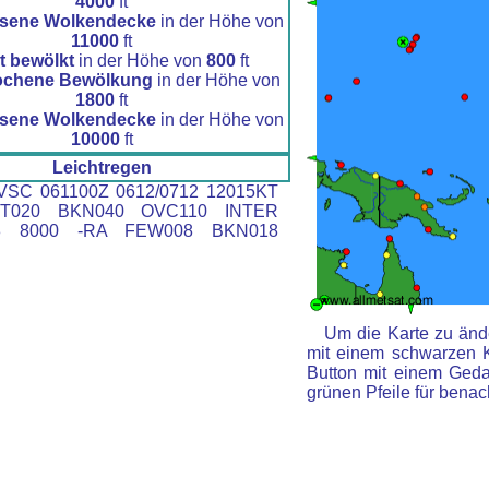
4000
ft
sene Wolkendecke
in der Höhe von
11000
ft
t bewölkt
in der Höhe von
800
ft
ochene Bewölkung
in der Höhe von
1800
ft
sene Wolkendecke
in der Höhe von
10000
ft
Leichtregen
SC 061100Z 0612/0712 12015KT
T020 BKN040 OVC110 INTER
18 8000 -RA FEW008 BKN018
Um die Karte zu ände
mit einem schwarzen 
Button mit einem Gedan
grünen Pfeile für benac