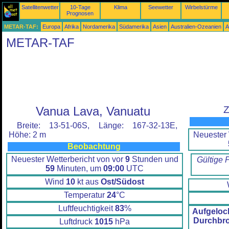
Satellitenwetter
10-Tage
Klima
Seewetter
Wirbelstürme
Prognosen
METAR-TAF:
Europa
Afrika
Nordamerika
Südamerika
Asien
Australien-Ozeanien
A
METAR-TAF
Vanua Lava, Vanuatu
Z
Breite: 13-51-06S, Länge: 167-32-13E,
Neuester 
Höhe: 2 m
Beobachtung
Neuester Wetterbericht von vor
9
Stunden und
Gültige 
59
Minuten, um
09:00
UTC
Wind
10
kt aus
Ost/Südost
Temperatur
24
°C
Luftfeuchtigkeit
83
%
Aufgeloc
Durchbr
Luftdruck
1015
hPa